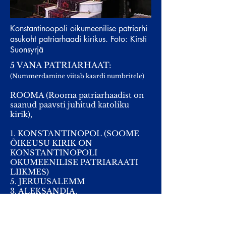
Konstantinoopoli oikumeenilise patriarhi
asukoht patriarhaadi kirikus. Foto: Kirsti
Suonsyrjä
5 VANA PATRIARHAAT:
(Nummerdamine viitab kaardi numbritele)
ROOMA (Rooma patriarhaadist on
saanud paavsti juhitud katoliku
kirik),
1. KONSTANTINOPOL (SOOME
ÕIKEUSU KIRIK ON
KONSTANTINOPOLI
OKUMEENILISE PATRIARAATI
LIIKMES)
5. JERUUSALEMM
3. ALEKSANDIA,
5. ANTIOIKNE (Damaskus),
5 UUT PATRIARHIT: