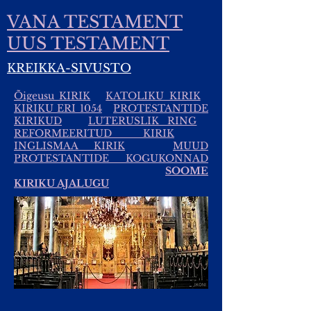
VANA TESTAMENT
UUS TESTAMENT
KREIKKA-SIVUSTO
Õigeusu KIRIK
KATOLIKU KIRIK
KIRIKU ERI 1054
PROTESTANTIDE
KIRIKUD
LUTERUSLIK RING
REFORMEERITUD KIRIK
INGLISMAA KIRIK
MUUD
PROTESTANTIDE KOGUKONNAD
SOOME
KIRIKU AJALUGU