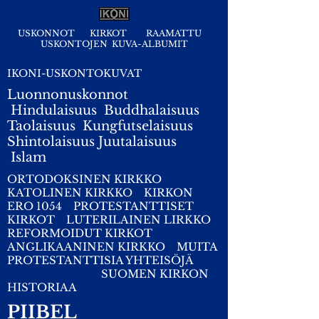
USKONNOT
KIRKOT
RAAMATTU
USKONTOJEN KUVA-ALBUMIT
IKONI-USKONTOKUVAT
Luonnonuskonnot
Hindulaisuus
Buddhalaisuus
Taolaisuus
Kungfutselaisuus
Shintolaisuus
Juutalaisuus
I
slam
ORTODOKSINEN KIRKKO
KATOLINEN KIRKKO
KIRKON
ERO 1054
PROTESTANTTISET
KIRKOT
LUTERILAINEN LIRKKO
REFORMOIDUT KIRKOT
ANGLIKAANINEN KIRKKO
MUITA
PROTESTANTTISIA YHTEISÖJÄ
SUOMEN KIRKON
HISTORIAA
PIIBEL