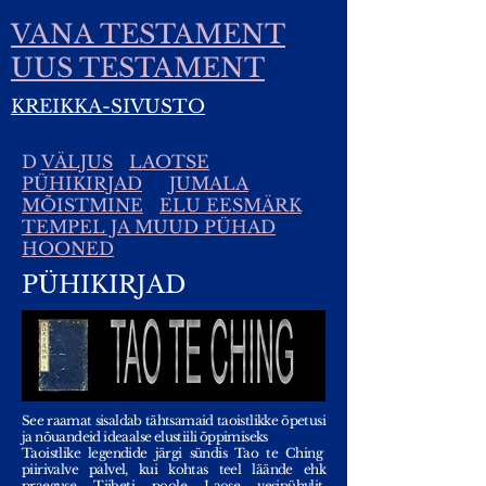
VANA TESTAMENT
UUS TESTAMENT
KREIKKA-SIVUSTO
D
VÄLJUS
LAOTSE
PÜHIKIRJAD
JUMALA
MÕISTMINE
ELU EESMÄRK
TEMPEL JA MUUD PÜHAD
HOONED
PÜHIKIRJAD
See raamat sisaldab tähtsamaid taoistlikke õpetusi
ja nõuandeid ideaalse elustiili õppimiseks
Taoistlike legendide järgi sündis Tao te Ching
piirivalve palvel, kui kohtas teel läände ehk
praeguse Tiibeti poole Laose vesipühvlit.