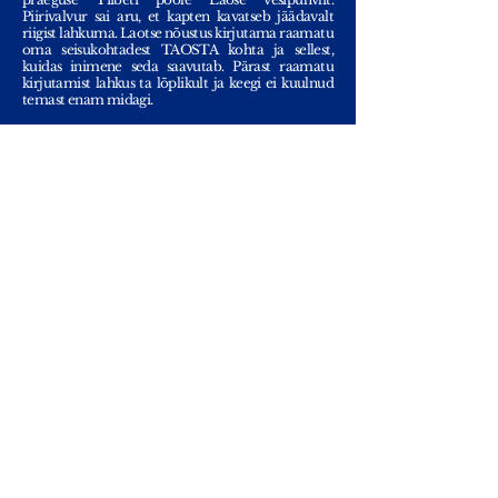
Piirivalvur sai aru, et kapten kavatseb jäädavalt
riigist lahkuma. Laotse nõustus kirjutama raamatu
oma seisukohtadest TAOSTA kohta ja sellest,
kuidas inimene seda saavutab. Pärast raamatu
kirjutamist lahkus ta lõplikult ja keegi ei kuulnud
temast enam midagi.
Raamat koosneb aforismidest ja üle poole on
kirjutatud poeetilises vormis, mis on loomulikult
lihtsustanud tekstide päheõppimist ja
päheõppimist.
Tänapäeval kulus hinnanguliselt
tekstide koostamine üsna kaua aega ja
tal on
rohkem tarnijaid. Töö valmis umbes 20. sajandil
eKr.
Yhteydet:
Kirsti.Suonsyrja@hotmail.fi