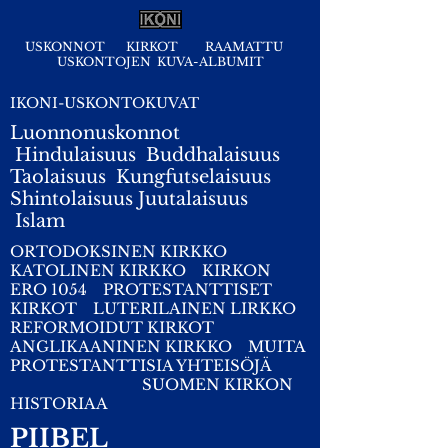
USKONNOT
KIRKOT
RAAMATTU
USKONTOJEN KUVA-ALBUMIT
IKONI-USKONTOKUVAT
Luonnonuskonnot
Hindulaisuus
Buddhalaisuus
Taolaisuus
Kungfutselaisuus
Shintolaisuus
Juutalaisuus
I
slam
ORTODOKSINEN KIRKKO
KATOLINEN KIRKKO
KIRKON
ERO 1054
PROTESTANTTISET
KIRKOT
LUTERILAINEN LIRKKO
REFORMOIDUT KIRKOT
ANGLIKAANINEN KIRKKO
MUITA
PROTESTANTTISIA YHTEISÖJÄ
SUOMEN KIRKON
HISTORIAA
PIIBEL