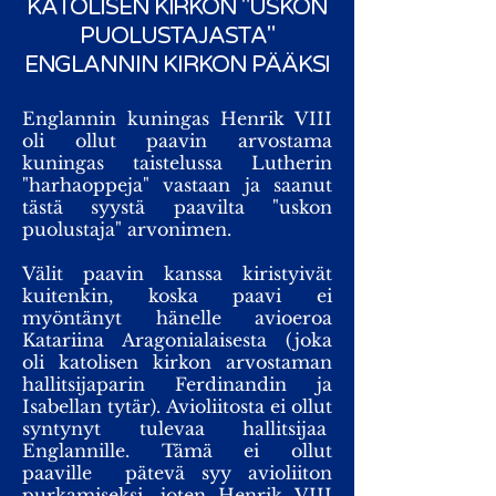
KATOLISEN KIRKON "USKON
PUOLUSTAJASTA"
ENGLANNIN KIRKON PÄÄKSI
Englannin kuningas Henrik VIII
oli ollut paavin arvostama
kuningas taistelussa Lutherin
"harhaoppeja" vastaan ja saanut
tästä syystä paavilta "uskon
puolustaja" arvonimen.
Välit paavin kanssa kiristyivät
kuitenkin, koska paavi ei
myöntänyt hänelle avioeroa
Katariina Aragonialaisesta (joka
oli katolisen kirkon arvostaman
hallitsijaparin Ferdinandin ja
Isabellan tytär). Avioliitosta ei ollut
syntynyt tulevaa hallitsijaa
Englannille. Tämä ei ollut
paaville pätevä syy avioliiton
purkamiseksi, joten Henrik VIII