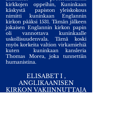
kirkkojen oppeihin, Kuninkaan
käskystä papiston yleiskokous
nimitti kuninkaan Englannin
kirkon pääksi 1531. Tämän jälkeen
jokaisen Englannin kirkon papin
oli vannottava kuninkaalle
uskollisuudenvala. Tämä koski
myös korkeita valtion virkamiehiä
kuten kuninkaan kansleria
Thomas Morea, joka tunnettiin
humanistina.
ELISABET I ,
ANGLIKAANISEN
KIRKON VAKIINNUTTAJA
ENGLANTIIN
Kuningatar Elisabet ensimmäisen
aikana
(1558-1603)
perustettiin uudelleen katolisesta