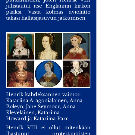
julistautui itse Englannin kirkon
pääksi. Vasta kolmas avioliitto
takasi hallitsijasuvun jatkumisen.
Henrik kahdeksannen vaimot:
Katariina Aragonialainen,
Anna
Boleyn
,
Jane Seymour
,
Anna
Kleveläinen
,
Katariina
Howard
ja
Katariina Parr
.
Henrik VIII ei ollut mitenkään
ihastunut protestanttisten