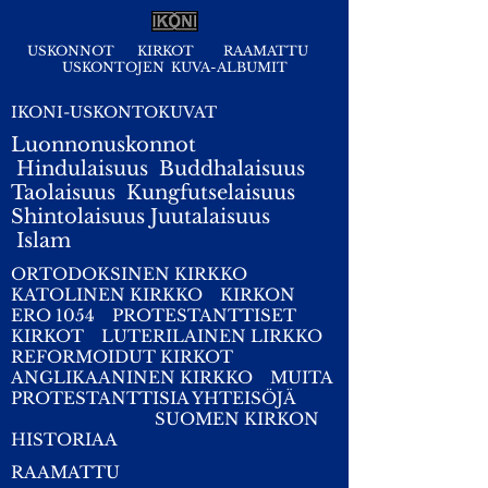
USKONNOT
KIRKOT
RAAMATTU
USKONTOJEN KUVA-ALBUMIT
IKONI-USKONTOKUVAT
Luonnonuskonnot
Hindulaisuus
Buddhalaisuus
Taolaisuus
Kungfutselaisuus
Shintolaisuus
Juutalaisuus
I
slam
ORTODOKSINEN KIRKKO
KATOLINEN KIRKKO
KIRKON
ERO 1054
PROTESTANTTISET
KIRKOT
LUTERILAINEN LIRKKO
REFORMOIDUT KIRKOT
ANGLIKAANINEN KIRKKO
MUITA
PROTESTANTTISIA YHTEISÖJÄ
SUOMEN KIRKON
HISTORIAA
RAAMATTU