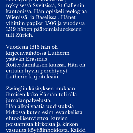
nykyisessä Sveitsissä, St Gallenin
kantonissa. Hän opiskeli teologiaa
Wienissä ja Baselissa . Hänet
vihittiin papiksi 1506 ja vuodesta
1519 hänen päätoimialueekseen
tuli Zürich.
Vuodesta 1516 hän oli
kirjeenvaihdossa Lutherin
ystävän Erasmus
Rotterdamilaisen kanssa. Hän oli
erittäin hyvin perehtynyt
Lutherin kirjoituksiin.
Zwinglin käsityksen mukaan
ihmisen koko elämän tuli olla
jumalanpalvelusta.
Hän alkoi vaatia uudistuksia
kirkossa kuten esim. evankelista
ehtoollisenviettoa, kuvien
poistamista kirkoista ja kirkon
vastuuta köyhäinhoidosta. Kaikki