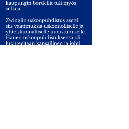
kaupungin bordellit tuli myös
sulkea.
Zwinglin uskonpuhdistus asetti
siis vaatimuksia uskonnolliselle ja
yhteiskunnalliselle uudistumiselle.
Hänen uskonpuhdistuksensa oli
luonteeltaan kansallinen ja johti
Sveitsin protestanttiset ja katoliset
kantonit uskonsotaan, jossa
Zwingli itse ja 400 muuta hänen
kannattajaansa kuolivat.
Suurin ero opillisesti Lutheriin
nähden oli käsitys ehtoollisesta.
Ehtoollisoppia yritettiin sovitella
vielä Marburgissa järjestetyssä
uskontokeskustelussa. Yritys jäi
tuloksettomaksi. Zwinglille
ehtoollinen oli tunnustautumisen
ja velvollisuuden merkki, symboli.
Ehtoollisaineet vain merkitsivät