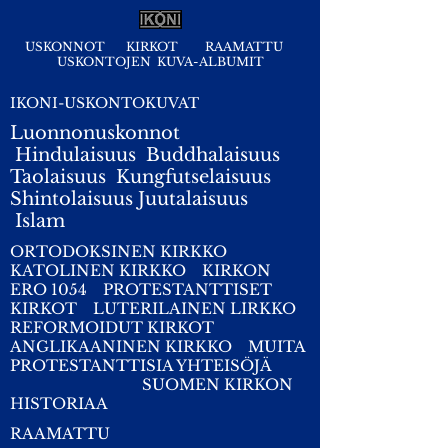
USKONNOT
KIRKOT
RAAMATTU
USKONTOJEN KUVA-ALBUMIT
IKONI-USKONTOKUVAT
Luonnonuskonnot
Hindulaisuus
Buddhalaisuus
Taolaisuus
Kungfutselaisuus
Shintolaisuus
Juutalaisuus
I
slam
ORTODOKSINEN KIRKKO
KATOLINEN KIRKKO
KIRKON
ERO 1054
PROTESTANTTISET
KIRKOT
LUTERILAINEN LIRKKO
REFORMOIDUT KIRKOT
ANGLIKAANINEN KIRKKO
MUITA
PROTESTANTTISIA YHTEISÖJÄ
SUOMEN KIRKON
HISTORIAA
RAAMATTU