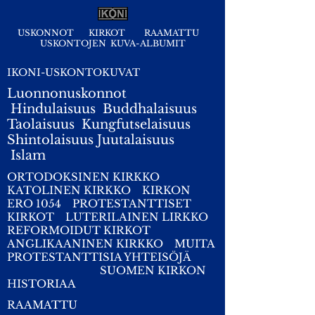
USKONNOT
KIRKOT
RAAMATTU
USKONTOJEN KUVA-ALBUMIT
IKONI-USKONTOKUVAT
Luonnonuskonnot
Hindulaisuus
Buddhalaisuus
Taolaisuus
Kungfutselaisuus
Shintolaisuus
Juutalaisuus
I
slam
ORTODOKSINEN KIRKKO
KATOLINEN KIRKKO
KIRKON
ERO 1054
PROTESTANTTISET
KIRKOT
LUTERILAINEN LIRKKO
REFORMOIDUT KIRKOT
ANGLIKAANINEN KIRKKO
MUITA
PROTESTANTTISIA YHTEISÖJÄ
SUOMEN KIRKON
HISTORIAA
RAAMATTU