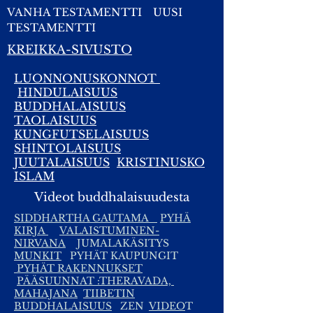
VANHA TESTAMENTTI
UUSI
TESTAMENTTI
KREIKKA-SIVUSTO
LUONNONUSKONNOT
HINDULAISUUS
BUDDHALAISUUS
TAOLAISUUS
KUNGFUTSELAISUUS
SHINTOLAISUUS
JUUTALAISUUS
KRISTINUSKO
ISLAM
Videot buddhalaisuudesta
SIDDHARTHA GAUTAMA
PYHÄ
KIRJA
VALAISTUMINEN-
NIRVANA
JUMALAKÄSITYS
MUNKIT
PYHÄT KAUPUNGIT
PYHÄT RAKENNUKSET
PÄÄSUUNNAT :THERAVADA,
MAHAJANA
TIIBETIN
BUDDHALAISUUS
ZEN
VIDEO
T