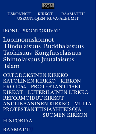
USKONNOT
KIRKOT
RAAMATTU
USKONTOJEN KUVA-ALBUMIT
IKONI-USKONTOKUVAT
Luonnonuskonnot
Hindulaisuus
Buddhalaisuus
Taolaisuus
Kungfutselaisuus
Shintolaisuus
Juutalaisuus
I
slam
ORTODOKSINEN KIRKKO
KATOLINEN KIRKKO
KIRKON
ERO 1054
PROTESTANTTISET
KIRKOT
LUTERILAINEN LIRKKO
REFORMOIDUT KIRKOT
ANGLIKAANINEN KIRKKO
MUITA
PROTESTANTTISIA YHTEISÖJÄ
SUOMEN KIRKON
HISTORIAA
RAAMATTU