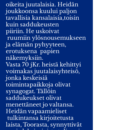
oikeita juutalaisia. Heidän
joukkoonsa kuului paljon
tavallisia kansalaisia,toisin
kuin saddukeusten
piiriin. He uskoivat
ruumiin ylösnousemukseen
ja elämän pyhyyteen,
erotuksena papien
näkemyksiin.
Vasta 70 jKr. heistä kehittyi
voimakas juutalaisyhteisö,
jonka keskeisiä
toimintapaikkoja olivat
synagogat. Tällöin
saddukeukset olivat
menettäneet jo valtansa.
Heidän vapaamieliset
tulkintansa kirjoitetusta
l
aista, Toorasta, synnyttivät