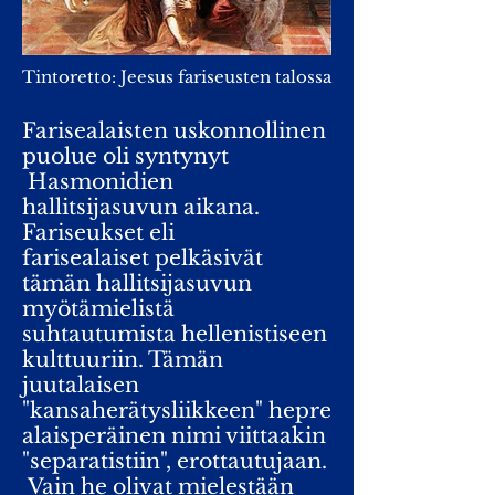
Tintoretto: Jeesus fariseusten talossa
Farisealaisten uskonnollinen
puolue oli syntynyt
Hasmonidien
hallitsijasuvun aikana.
Fariseukset eli
farisealaiset pelkäsivät
tämän hallitsijasuvun
myötämielistä
suhtautumista hellenistiseen
kulttuuriin. Tämän
juutalaisen
"kansaherätysliikkeen" hepre
alaisperäinen nimi viittaakin
"separatistiin", erottautujaan.
Vain he olivat mielestään