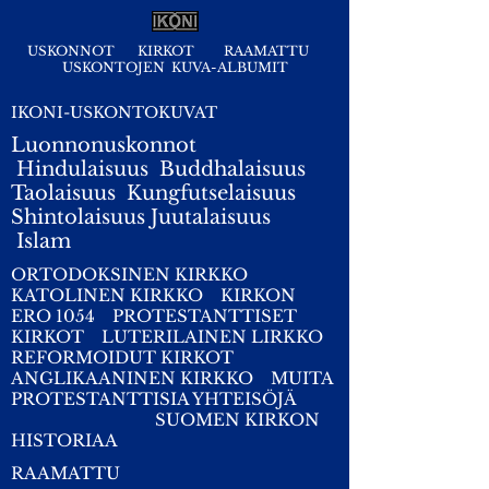
USKONNOT
KIRKOT
RAAMATTU
USKONTOJEN KUVA-ALBUMIT
IKONI-USKONTOKUVAT
Luonnonuskonnot
Hindulaisuus
Buddhalaisuus
Taolaisuus
Kungfutselaisuus
Shintolaisuus
Juutalaisuus
I
slam
ORTODOKSINEN KIRKKO
KATOLINEN KIRKKO
KIRKON
ERO 1054
PROTESTANTTISET
KIRKOT
LUTERILAINEN LIRKKO
REFORMOIDUT KIRKOT
ANGLIKAANINEN KIRKKO
MUITA
PROTESTANTTISIA YHTEISÖJÄ
SUOMEN KIRKON
HISTORIAA
RAAMATTU