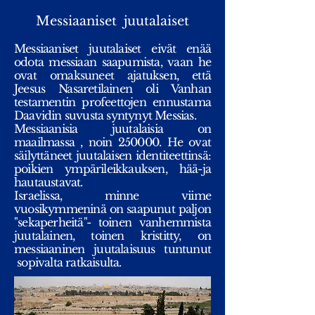
Messiaaniset juutalaiset
Messiaaniset juutalaiset eivät enää
odota messiaan saapumista, vaan he
ovat omaksuneet ajatuksen, että
Jeesus Nasaretilainen oli Vanhan
testamentin profeettojen ennustama
Daavidin suvusta syntynyt Messias.
Messiaanisia juutalaisia on
maailmassa , noin 250000. He ovat
säilyttäneet juutalaisen identiteettinsä:
poikien ympärileikkauksen, hää-ja
hautaustavat.
Israelissa, minne viime
vuosikymmeninä on saapunut paljon
"sekaperheitä"- toinen vanhemmista
juutalainen, toinen kristitty, on
messiaaninen juutalaisuus tuntunut
sopivalta ratkaisulta.