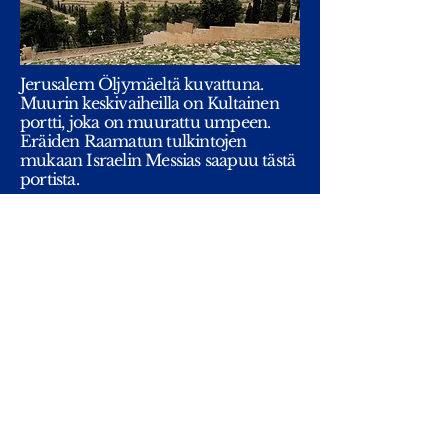
Jerusalem Öljymäeltä kuvattuna.
Muurin keskivaiheilla on Kultainen
portti, joka on muurattu umpeen.
Eräiden Raamatun tulkintojen
mukaan Israelin Messias saapuu tästä
portista.
V
ARHAISKANTAISET
USKONNOT
HINDULAISUUS
BUDDHALAISUUS
TAOLAISUUS
KUNGFUTSELAISUUS
SHINTOLAISUUS
JUUTALAISUUS
KRISTINUSKO
ISLAM
MESSIAAN ODOTUS