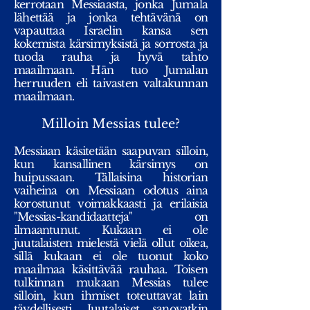
kerrotaan Messiaasta, jonka Jumala
lähettää ja jonka tehtävänä on
vapauttaa Israelin kansa sen
kokemista kärsimyksistä ja sorrosta ja
tuoda rauha ja hyvä tahto
maailmaan. Hän tuo Jumalan
herruuden eli taivasten valtakunnan
maailmaan.
Milloin Messias tulee?
Messiaan käsitetään saapuvan silloin,
kun kansallinen kärsimys on
huipussaan. Tällaisina historian
vaiheina on Messiaan odotus aina
korostunut voimakkaasti ja erilaisia
"Messias-kandidaatteja" on
ilmaantunut. Kukaan ei ole
juutalaisten mielestä vielä ollut oikea,
sillä kukaan ei ole tuonut koko
maailmaa käsittävää rauhaa. Toisen
tulkinnan mukaan Messias tulee
silloin, kun ihmiset toteuttavat lain
täydellisesti. Juutalaiset sanovatkin