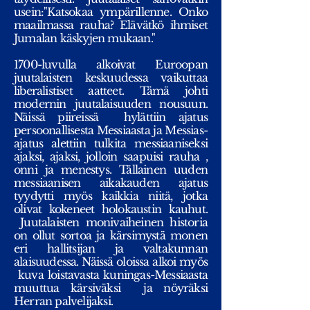
usein:"Katsokaa ympärillenne. Onko
maailmassa rauha? Elävätkö ihmiset
Jumalan käskyjen mukaan."
1700-luvulla alkoivat Euroopan
juutalaisten keskuudessa vaikuttaa
liberalistiset aatteet. Tämä johti
modernin juutalaisuuden nousuun.
Näissä piireissä hylättiin ajatus
persoonallisesta Messiaasta ja Messias-
ajatus alettiin tulkita messiaaniseksi
ajaksi, ajaksi, jolloin saapuisi rauha ,
onni ja menestys. Tällainen uuden
messiaanisen aikakauden ajatus
tyydytti myös kaikkia niitä, jotka
olivat kokeneet holokaustin kauhut.
Juutalaisten monivaiheinen historia
on ollut sortoa ja kärsimystä monen
eri hallitsijan ja valtakunnan
alaisuudessa. Näissä oloissa alkoi myös
kuva loistavasta kuningas-Messiaasta
muuttua kärsiväksi ja nöyräksi
Herran palvelijaksi.