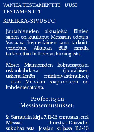
VANHA TESTAMENTTI
UUSI
TESTAMENTTI
KREIKKA-SIVUSTO
Juutalaisuuden alkuajoista lähtien
siihen on kuulunut Messiaan odotus.
Vastaava heprealainen sana tarkoitti
voideltua. Alkuaan tällä sanalla
tarkoitettiin hallitsevaa kuningasta.
Moses Maimoniden kolmessatoista
uskonkohdassa (juutalaisen
uskonelämän minimivaatimukset)
usko Messiaan saapumiseen on
kahdentenatoista.
Profeettojen
Messiasennustukset:
2. Samuelin kirja 7:11-16 ennustaa, että
Messias ilmestyisiDaavidin
sukuhaarasta. Jesajan kirjassa 11:1-10