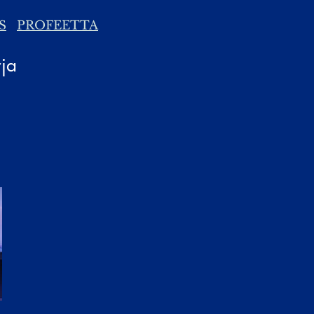
S
PROFEETTA
rja