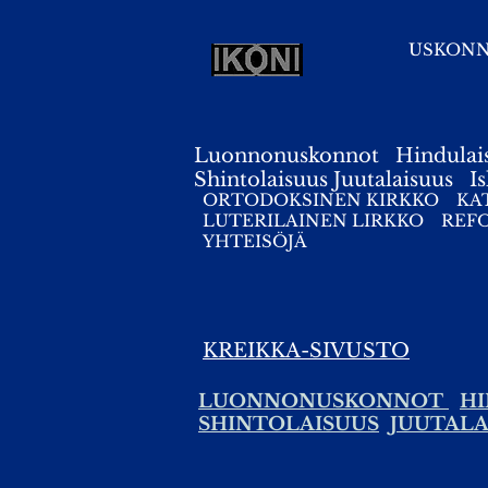
USKON
Luonnonuskonnot
Hindulai
Shintolaisuus
Juutalaisuus
I
ORTODOKSINEN KIRKKO
KA
LUTERILAINEN LIRKKO
REF
YHTEISÖJÄ
KREIKKA-SIVUSTO
LUONNONUSKONNOT
HI
SHINTOLAISUUS
JUUTALA