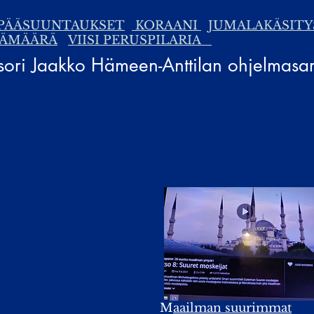
PÄÄSUUNTAUKSET
KORAANI
JUMALAKÄSITY
ÄÄMÄÄRÄ
VIISI PERUSPILARIA
ssori Jaakko Hämeen-Anttilan ohjelmasa
M
aailman suurimmat