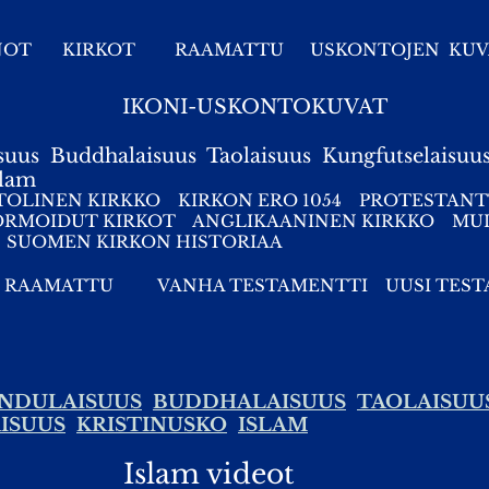
NOT
KIRKOT
RAAMATTU
USKONTOJEN KUV
IKONI-USKONTOKUVAT
suus
Buddhalaisuus
Taolaisuus
Kungfutselaisuu
slam
TOLINEN KIRKKO
KIRKON ERO 1054
PROTESTANT
ORMOIDUT KIRKOT
ANGLIKAANINEN KIRKKO
MUI
SUOMEN KIRKON HISTORIAA
RAAMATTU
VANHA TESTAMENTTI
UUSI TES
NDULAISUUS
BUDDHALAISUUS
TAOLAISUU
ISUUS
KRISTINUSKO
ISLAM
Islam videot