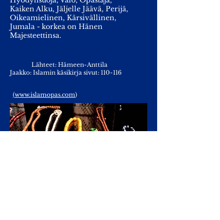
Hyödynsuoja, Valo, Opastaja,
Kaiken Alku, Jäljelle Jäävä, Perijä,
Oikeamielinen, Kärsivällinen,
Jumala - korkea on Hänen
Majesteettinsa.
Lähteet: Hämeen-Anttila
Jaakko: Islamin käsikirja sivut: 110-116
(
www.islamopas.com
)
Muslimin rukousnauhassa on 99
helmeä, jotka kuvaavat Allahin 99