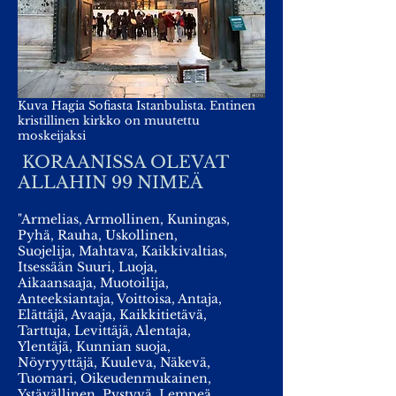
Kuva Hagia Sofiasta Istanbulista. Entinen
kristillinen kirkko on muutettu
moskeijaksi
KORAANISSA OLEVAT
ALLAHIN 99 NIMEÄ
"Armelias, Armollinen, Kuningas,
Pyhä, Rauha, Uskollinen,
Suojelija, Mahtava, Kaikkivaltias,
Itsessään Suuri, Luoja,
Aikaansaaja, Muotoilija,
Anteeksiantaja, Voittoisa, Antaja,
Elättäjä, Avaaja, Kaikkitietävä,
Tarttuja, Levittäjä, Alentaja,
Ylentäjä, Kunnian suoja,
Nöyryyttäjä, Kuuleva, Näkevä,
Tuomari, Oikeudenmukainen,
Ystävällinen, Pystyvä, Lempeä,