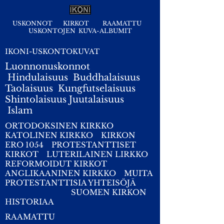
USKONNOT
KIRKOT
RAAMATTU
USKONTOJEN KUVA-ALBUMIT
IKONI-USKONTOKUVAT
Luonnonuskonnot
Hindulaisuus
Buddhalaisuus
Taolaisuus
Kungfutselaisuus
Shintolaisuus
Juutalaisuus
I
slam
ORTODOKSINEN KIRKKO
KATOLINEN KIRKKO
KIRKON
ERO 1054
PROTESTANTTISET
KIRKOT
LUTERILAINEN LIRKKO
REFORMOIDUT KIRKOT
ANGLIKAANINEN KIRKKO
MUITA
PROTESTANTTISIA YHTEISÖJÄ
SUOMEN KIRKON
HISTORIAA
RAAMATTU