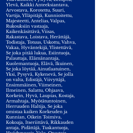
Ylevä, Kaikki Anteeksiantava,
Arvostava, Korotettu, Suuri,
Vartija, Ylläpitäjä, Kunnioitettu,
Majesteetti, Antelias, Valpas,
Rukouksiin vastaaja,
Kaikenkäsittävä, Viisas,
Rakastava, Loistava, Herättäjä,
Todistaja, Totuus, Uskottu, Vahva,
Vakaa, Hyväntekijä, Ylistettävä,
Se joka pitää lukua, Esiintuoja,
Palauttaja, Elämänantaja,
Kuolemantuoja, Elävä, Ikuinen,
Se joka löytää, Ainutlaatuinen,
Yksi, Pysyvä, Kykenevä, Se jolla
on valta, Edistäjä, Viivyttäjä,
Ensimmäinen, Viimeinen,
Ilmeinen, Salattu, Ohjaava,
Korkein, Hyvä, Laupias, Kostaja,
Armahtaja, Myötätuntoinen,
Herruuden Haltija, Se joka
omistaa kaiken Korkeuden ja
Kunnian, Oikein Toimiva,
Kokoaja, Itseriittävä, Rikkauden
antaja, Pidättäjä, Tuskantuoja,