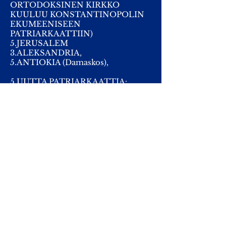
ORTODOKSINEN KIRKKO
KUULUU KONSTANTINOPOLIN
EKUMEENISEEN
PATRIARKAATTIIN)
5.JERUSALEM
3.ALEKSANDRIA,
5.ANTIOKIA (Damaskos),
5 UUTTA PATRIARKAATTIA:
2.MOSKOVA,
8.ROMANIA (Bukarest),
6.GEORGIA (Tbilisi),
12.SERBIA(Belgrad),
9.BULGARIA (Sofia)
MUITA ORTODOKSISTEN
PAIKALLISKIRKKOJEN KESKUKSIA
7. Kyproksen ortodoksinen kirkko
10. Kreikan ortodoksinen kirkko
(Ateena)
11. Albanian ortodoksinen kirkko
(Tirana)
13. Tsekin ja Slovakian ortodoksinen
kirkko (Praha)
14. Puolan ortodoksinen kirkko (Varsova)