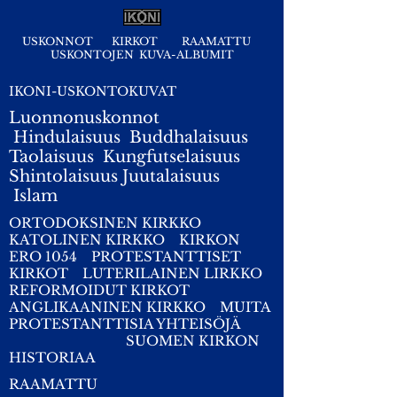
USKONNOT
KIRKOT
RAAMATTU
USKONTOJEN KUVA-ALBUMIT
IKONI-USKONTOKUVAT
Luonnonuskonnot
Hindulaisuus
Buddhalaisuus
Taolaisuus
Kungfutselaisuus
Shintolaisuus
Juutalaisuus
I
slam
ORTODOKSINEN KIRKKO
KATOLINEN KIRKKO
KIRKON
ERO 1054
PROTESTANTTISET
KIRKOT
LUTERILAINEN LIRKKO
REFORMOIDUT KIRKOT
ANGLIKAANINEN KIRKKO
MUITA
PROTESTANTTISIA YHTEISÖJÄ
SUOMEN KIRKON
HISTORIAA
RAAMATTU