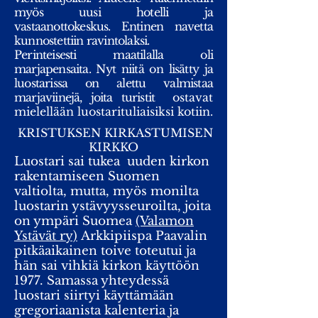
myös uusi hotelli ja
vastaanottokeskus. Entinen navetta
kunnostettiin ravintolaksi.
Perinteisesti maatilalla oli
marjapensaita. Nyt niitä on lisätty ja
luostarissa on alettu valmistaa
marjaviinejä, joita turistit
ostavat
mielellään luostarituliaisiksi kotiin.
​KRISTUKSEN KIRKASTUMISEN
KIRKKO
Luostari sai tukea uuden kirkon
rakentamiseen Suomen
valtiolta, mutta, myös monilta
luostarin ystävyysseuroilta, joita
on ympäri Suomea
(Valamon
Ystävät ry)
Arkkipiispa Paavalin
pitkäaikainen toive toteutui ja
hän sai vihkiä kirkon käyttöön
1977. Samassa yhteydessä
luostari siirtyi käyttämään
gregoriaanista kalenteria ja