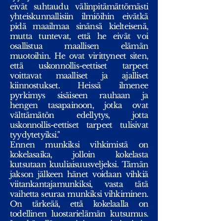
eivät suhtaudu välinpitämättömästi
yhteiskunnallisiin ilmiöihin eivätkä
pidä maailmaa sinänsä kielteisenä,
mutta tuntevat, että he eivät voi
osallistua maallisen elämän
muotoihin. He ovat virittyneet siten,
että uskonnollis-eettiset tarpeet
voittavat maalliset ja ajalliset
kiinnostukset. Heissä ilmenee
pyrkimys sisäiseen rauhaan ja
hengen tasapainoon, jotka ovat
välttämätön edellytys, jotta
uskonnollis-eettiset tarpeet tulisivat
tyydytetyiksi."
Ennen munkiksi vihkimistä on
kokelasaika, jolloin kokelasta
kutsutaan kuuliaisuusveljeksi. Tämän
jakson jälkeen hänet voidaan vihkiä
viitankantajamunkiksi, vasta tätä
vaihetta seuraa munkiksi vihkiminen.
On tärkeää, että kokelaalla on
todellinen luostarielämän kutsumus.