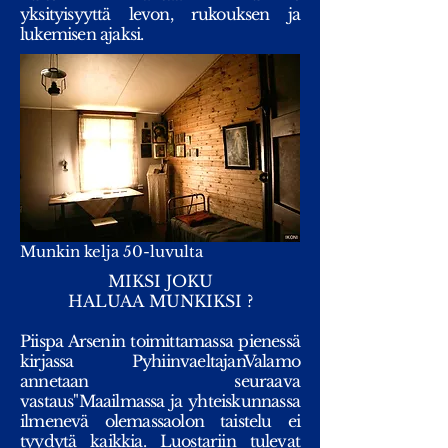
yksityisyyttä levon, rukouksen ja
lukemisen ajaksi.
Munkin kelja 50-luvulta
MIKSI JOKU
HALUAA MUNKIKSI ?
Piispa Arsenin toimittamassa pienessä
kirjassa PyhiinvaeltajanValamo
annetaan seuraava
vastaus"Maailmassa ja yhteiskunnassa
ilmenevä olemassaolon taistelu ei
tyydytä kaikkia. Luostariin tulevat