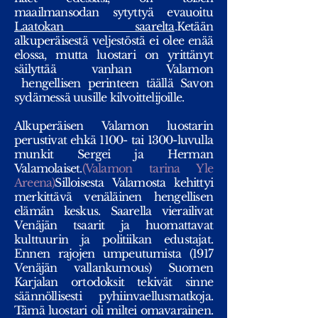
maailmansodan sytyttyä evauoitu
Laatokan saarelta
.Ketään
alkuperäisestä veljestöstä ei olee enää
elossa, mutta luostari on yrittänyt
säilyttää vanhan Valamon
hengellisen perinteen täällä Savon
sydämessä uusille kilvoittelijoille.
Alkuperäisen Valamon luostarin
perustivat ehkä 1100- tai 1300-luvulla
munkit Sergei ja Herman
Valamolaiset.
(Valamon tarina Yle
Areena
)
Silloisesta Valamosta kehittyi
merkittävä venäläinen hengellisen
elämän keskus. Saarella vierailivat
Venäjän tsaarit ja huomattavat
kulttuurin ja politiikan edustajat.
Ennen rajojen umpeutumista (1917
Venäjän vallankumous) Suomen
Karjalan ortodoksit tekivät sinne
säännöllisesti pyhiinvaellusmatkoja.
Tämä luostari oli miltei omavarainen.