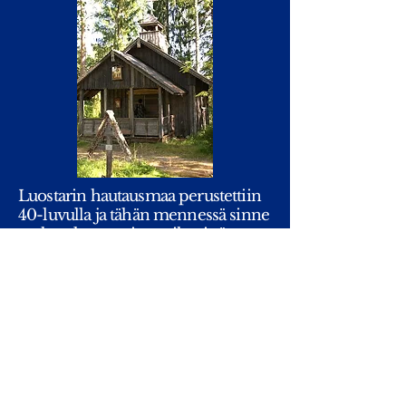
Luostarin hautausmaa perustettiin
40-luvulla ja tähän mennessä sinne
on haudattu parisataa ihmistä.
Täällä ovat saaneet leposijansa
luostarin munkit ja igumenit,
munkiksi vihityt ortodoksisen
kirkon muutamat arkkipiispat esim.
arkkipiispa Paavali, Lintulan
nunnat lähiseudun
ortodoksiasukkaat sekä muutamat
kulttuurihenkilöt: Pentti Saarikoski,
Elina ja Pentti Karjalainen sekä