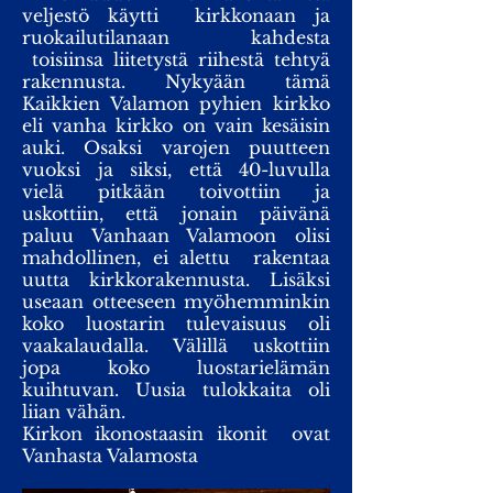
veljestö käytti kirkkonaan ja
ruokailutilanaan kahdesta
toisiinsa liitetystä riihestä tehtyä
rakennusta. Nykyään tämä
Kaikkien Valamon pyhien kirkko
eli vanha kirkko on vain kesäisin
auki. Osaksi varojen puutteen
vuoksi ja siksi, että 40-luvulla
vielä pitkään toivottiin ja
uskottiin, että jonain päivänä
paluu Vanhaan Valamoon olisi
mahdollinen, ei alettu rakentaa
uutta kirkkorakennusta. Lisäksi
useaan otteeseen myöhemminkin
koko luostarin tulevaisuus oli
vaakalaudalla. Välillä uskottiin
jopa koko luostarielämän
kuihtuvan. Uusia tulokkaita oli
liian vähän.
Kirkon ikonostaasin ikonit ovat
Vanhasta Valamosta