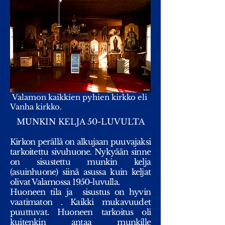
Valamon kaikkien pyhien kirkko eli
Vanha kirkko.
MUNKIN KELJA 50-LUVULTA
Kirkon perällä on alkujaan puuvajaksi
tarkoitettu sivuhuone. Nykyään sinne
on sisustettu munkin kelja
(asuinhuone) siinä asussa kuin keljat
olivat Valamossa 1950-luvulla.
Huoneen tila ja sisustus on hyvin
vaatimaton . Kaikki mukavuudet
puuttuvat. Huoneen tarkoitus oli
kuitenkin antaa munkille