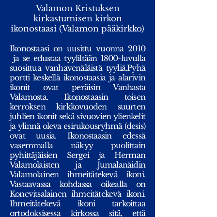
Valamon Kristuksen
kirkastumisen kirkon
ikonostaasi (Valamon pääkirkko)
Ikonostaasi on uusittu vuonna 2010
ja se edustaa tyyliltään 1800-luvulla
suosittua vanhavenäläistä tyyliä.Pyhä
portti keskellä ikonostaasia ja alarivin
ikonit ovat peräisin Vanhasta
Valamosta. Ikonostaasin toisen
kerroksen kirkkovuoden suurten
juhlien ikonit sekä sivuovien ylienkelit
ja ylinnä oleva esirukousryhmä (desis)
ovat uusia. Ikonostaasin edessä
vasemmalla näkyy puolittain
pyhittäjäisien Sergei ja Herman
Valamolaisten ja Jumalanäidin
Valamolainen ihmeitätekevä ikoni.
Vastaavassa kohdassa oikealla on
Konevitsalainen ihmeitätekevä ikoni.
Ihmeitätekevä ikoni tarkoittaa
ortodoksisessa kirkossa sitä, että