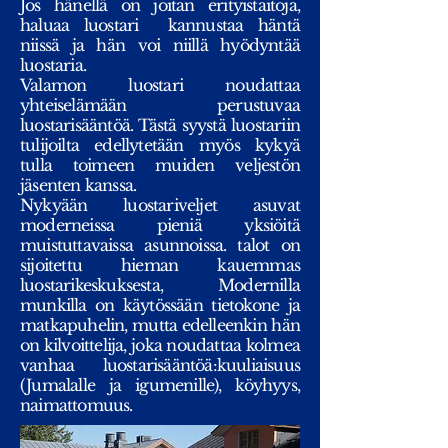
Jos hänellä on joitan erityistaitoja,
haluaa luostari kannustaa häntä
niissä ja hän voi niillä hyödyntää
luostaria.
Valamon luostari noudattaa
yhteiselämään perustuvaa
luostarisääntöä. Tästä syystä luostariin
tulijoilta edellytetään myös kykyä
tulla toimeen muiden veljestön
jäsenten kanssa.
Nykyään luostariveljet asuvat
moderneissa pieniä yksiöitä
muistuttavaissa asunnoissa. talot on
sijoitettu hieman kauemmas
luostarikeskuksesta, Modernilla
munkilla on käytössään tietokone ja
matkapuhelin, mutta edelleenkin hän
on kilvoittelija, joka noudattaa kolmea
vanhaa luostarisääntöä:kuuliaisuus
(Jumalalle ja igumenille), köyhyys,
naimattomuus.