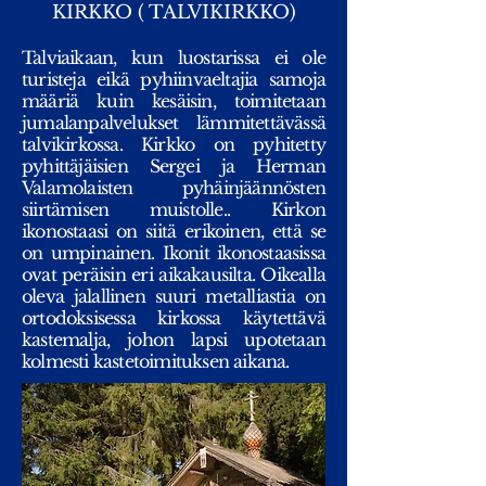
KIRKKO ( TALVIKIRKKO)
Talviaikaan, kun luostarissa ei ole
turisteja eikä pyhiinvaeltajia samoja
määriä kuin kesäisin, toimitetaan
jumalanpalvelukset lämmitettävässä
talvikirkossa. Kirkko on pyhitetty
pyhittäjäisien Sergei ja Herman
Valamolaisten pyhäinjäännösten
siirtämisen muistolle.. Kirkon
ikonostaasi on siitä erikoinen, että se
on umpinainen. Ikonit ikonostaasissa
ovat peräisin eri aikakausilta. Oikealla
oleva jalallinen suuri metalliastia on
ortodoksisessa kirkossa käytettävä
kastemalja, johon lapsi upotetaan
kolmesti kastetoimituksen aikana.