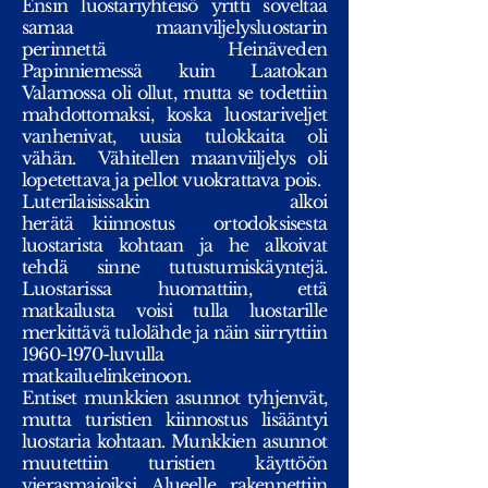
Ensin luostariyhteisö yritti soveltaa
samaa maanviljelysluostarin
perinnettä Heinäveden
Papinniemessä kuin Laatokan
Valamossa oli ollut, mutta se todettiin
mahdottomaksi, koska luostariveljet
vanhenivat, uusia tulokkaita oli
vähän. Vähitellen maanviiljelys oli
lopetettava ja pellot vuokrattava pois.
Luterilaisissakin alkoi
herätä kiinnostus ortodoksisesta
luostarista kohtaan ja he alkoivat
tehdä sinne tutustumiskäyntejä.
Luostarissa huomattiin, että
matkailusta voisi tulla luostarille
merkittävä tulolähde ja näin siirryttiin
1960-1970
-luvulla
matkailuelinkeinoon.
Entiset munkkien asunnot tyhjenvät,
mutta turistien kiinnostus lisääntyi
luostaria kohtaan. Munkkien asunnot
muutettiin turistien käyttöön
vierasmajoiksi. Alueelle rakennettiin