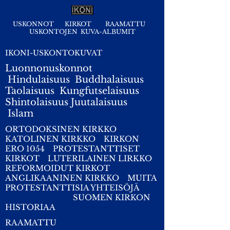
USKONNOT
KIRKOT
RAAMATTU
USKONTOJEN KUVA-ALBUMIT
IKONI-USKONTOKUVAT
Luonnonuskonnot
Hindulaisuus
Buddhalaisuus
Taolaisuus
Kungfutselaisuus
Shintolaisuus
Juutalaisuus
I
slam
ORTODOKSINEN KIRKKO
KATOLINEN KIRKKO
KIRKON
ERO 1054
PROTESTANTTISET
KIRKOT
LUTERILAINEN LIRKKO
REFORMOIDUT KIRKOT
ANGLIKAANINEN KIRKKO
MUITA
PROTESTANTTISIA YHTEISÖJÄ
SUOMEN KIRKON
HISTORIAA
RAAMATTU