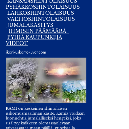
KANSANSHINTOLAISUUS
PYHÄKKÖSHINTOLAISUUS
LAHKOSHINTOLAISUUS
VALTIOSHINTOLAISUUS
JUMALAKÄSITYS
IHMISEN PÄÄMÄÄRÄ
PYHIÄ KAUPUNKEJA
VIDEOT
ikoni-uskontokuvat.com
KAMI on keskeinen shintolaisen
uskomusmaailman käsite. Kamia voidaan
luonnehtia jumalalliseksi hengeksi, joka
sisältyy kaikkeen olemassaolevaan:
taivaassaa ja maan päällä, vuorissa ja