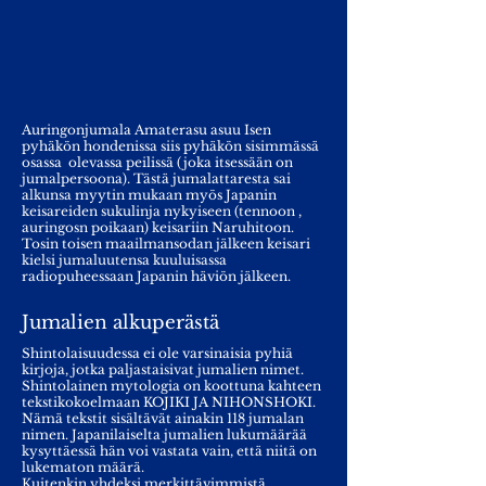
Auringonjumala Amaterasu asuu Isen
pyhäkön hondenissa siis pyhäkön sisimmässä
osassa olevassa peilissä (joka itsessään on
jumalpersoona). Tästä jumalattaresta sai
alkunsa myytin mukaan myös Japanin
keisareiden sukulinja nykyiseen (tennoon ,
auringosn poikaan) keisariin Naruhitoon.
Tosin toisen maailmansodan jälkeen keisari
kielsi jumaluutensa kuuluisassa
radiopuheessaan Japanin häviön jälkeen.
Jumalien alkuperästä
Shintolaisuudessa ei ole varsinaisia pyhiä
kirjoja, jotka paljastaisivat jumalien nimet.
Shintolainen mytologia on koottuna kahteen
tekstikokoelmaan KOJIKI JA NIHONSHOKI.
Nämä tekstit sisältävät ainakin 118 jumalan
nimen. Japanilaiselta jumalien lukumäärää
kysyttäessä hän voi vastata vain, että niitä on
lukematon määrä.
Kuitenkin yhdeksi merkittävimmistä