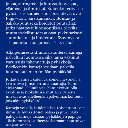
joissa, auringossa ja kuussa, kasveissa ,
eläimissä ja ihmisissä. Kuitenkin erityisen
pyhiä , siis kamien suosiossa olevia ovat
Fuiji-vuori, kirsikankukat, Bonsai- ja
Sakaki-puut sekä hoidetut puutarhat,
jotka näyttävät luonnontilassa olevilta,
mutta todellisuudessa ovat pikkutarkasti
suunniteltuja ja hoidettuja. Kysymys on
siis panteistisesta jumalakäsityksestä.
Alkuperäisessä shintolaisuudessa kameja
palveltiin luonnossa eikä tämä vaatinut
varsinaisia rakennettuja pyhäkköjä.
Edelleenkin kameja voidaan palvella
luonnossa ilman mitään pyhäkköä..
Jotkut eläimet, kuten valkoinen hevonen ja
kettu, ovat jumalien sanansaattajia. Kamit
eivät vaadi eläinuhreja. Kamit voivat olla
tavallisissa työkaluissa, mutta erityisesti
miekat ovat edelleenkin palvonnan kohteita
joissakin pyhäköissä.
Kameja voi olla kahdenlaisia, toiset tuottavat
ihmisille hyvää ,toiset pahaa ja juuri näitä
pahoja kameja vastaan pyhäkköjen papit ja
aikaisemmassa vaiheessa shamaanit auttoivat
suojautumaan.