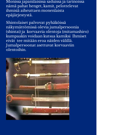
Monissa japanilaisissa saduissa ja tarinoissa
nämä pahat henget, kamit, pelottelevat
ihmisiä aiheuttaen monenlaista
epäjärjestystä.
Shintolaiset palvovat pyhäköissä
näkymättömissä olevia jumalpersoonia
(shintai) ja korvaavia olentoja (mitamashiro)
kumpaakin voidaan kutsua kamiksi Ihmiset
eivät tee mitään eroa näiden välillä.
Jumalpersoonat asettuvat korvaaviin
olentoihin.