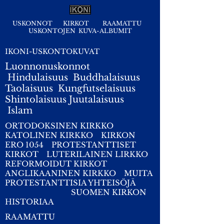
USKONNOT
KIRKOT
RAAMATTU
USKONTOJEN KUVA-ALBUMIT
IKONI-USKONTOKUVAT
Luonnonuskonnot
Hindulaisuus
Buddhalaisuus
Taolaisuus
Kungfutselaisuus
Shintolaisuus
Juutalaisuus
I
slam
ORTODOKSINEN KIRKKO
KATOLINEN KIRKKO
KIRKON
ERO 1054
PROTESTANTTISET
KIRKOT
LUTERILAINEN LIRKKO
REFORMOIDUT KIRKOT
ANGLIKAANINEN KIRKKO
MUITA
PROTESTANTTISIA YHTEISÖJÄ
SUOMEN KIRKON
HISTORIAA
RAAMATTU