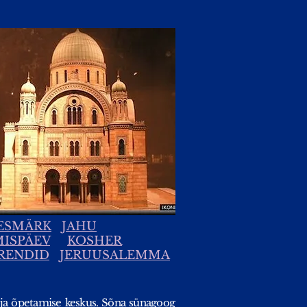
EESMÄRK
JAHU
ISPÄEV
KOSHER
RENDID
JERUUSALEMMA
 ja õpetamise keskus. Sõna sünagoog