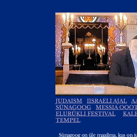
JUDAISM
IISRAELI AJAL
A
SÜNAGOOG
MESSIA OOO
ELURÜKLI FESTIVAL
KAL
TEMPEL
Sünagoog on üle maailma, kus on ju