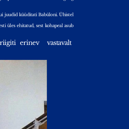
i juudid küüditati Babüloni. Ühistel
sti üles ehitatud, sest kohapeal asub
igiti erinev vastavalt