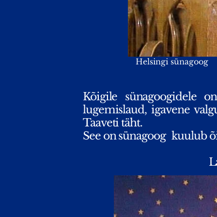
Helsingi sünagoog
Kõigile sünagoogidele o
lugemislaud, igavene valg
Taaveti täht.
See on sünagoog
kuulub õi
L