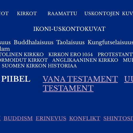
NOT
KIRKOT
RAAMATTU
USKONTOJEN KUV
IKONI-USKONTOKUVAT
suus
Buddhalaisuus
Taolaisuus
Kungfutselaisuu
slam
TOLINEN KIRKKO
KIRKON ERO 1054
PROTESTANT
ORMOIDUT KIRKOT
ANGLIKAANINEN KIRKKO
MUI
SUOMEN KIRKON HISTORIAA
PIIBEL
VANA TESTAMENT
U
TESTAMENT
M
BUDDISM
ERINEVUS
KONFLIKT
SHINTOSI