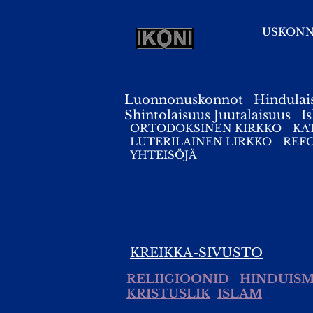
USKON
Luonnonuskonnot
Hindulai
Shintolaisuus
Juutalaisuus
I
ORTODOKSINEN KIRKKO
KA
LUTERILAINEN LIRKKO
REF
YHTEISÖJÄ
KREIKKA-SIVUSTO
RELIIGIOONID
HINDUIS
KRISTUSLIK
ISLAM