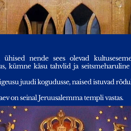
n ühised nende sees olevad kultusesemed
us, kümne käsu tahvlid ja seitsmeharuline
geusu juudi kogudusse, naised istuvad rõdul
aev on seinal Jeruusalemma templi vastas.