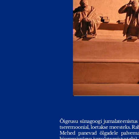
Õigeusu sünagoogi jumalateenistus
tseremoonial, loetakse meesteks. Rabi
Mehed panevad õlgadele palvemant
hingamispäeva jumalateenistusteks)