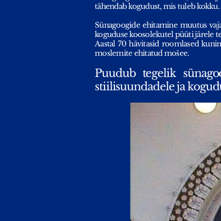
tähendab kogudust, mis tuleb kokku.
Sünagoogide ehitamine muutus vajali
koguduse koosolekutel püüti järele t
Aastal 70 hävitasid roomlased kuni
moslemite ehitatud mošee.
Puudub tegelik sünagoo
stiilisuundadele ja kogud