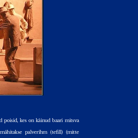
ed poisid, kes on käinud baari mitsva
hitakse palverihm (tefill) (mitte