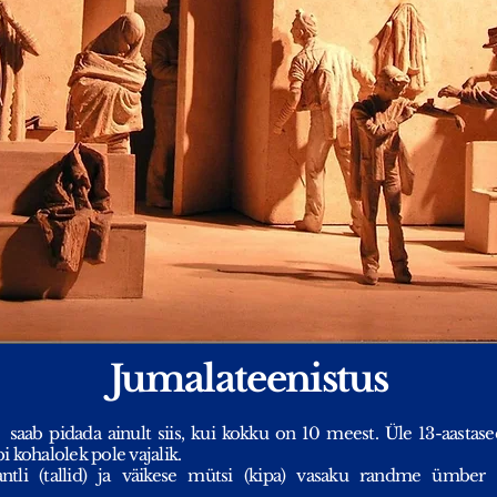
Jumalateenistus
saab pidada ainult siis, kui kokku on 10 meest. Üle 13-aastas
 kohalolek pole vajalik.
li (tallid) ja väikese mütsi (kipa) vasaku randme ümber mä