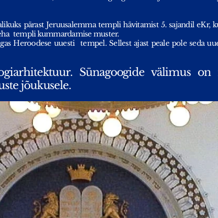
kuks pärast Jeruusalemma templi hävitamist 5. sajandil eKr, ku
eha
templi kummardamise muster.
ngas Heroodese uuesti
tempel. Sellest ajast peale pole seda uue
giarhitektuur. Sünagoogide välimus on ri
uste jõukusele.