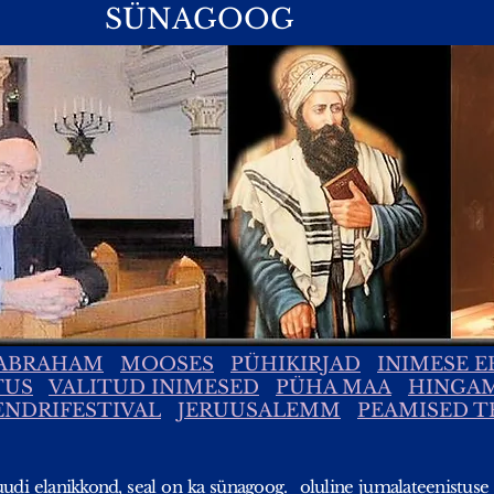
SÜNAGOOG
ABRAHAM
MOOSES
PÜHIKIRJAD
INIMESE 
TUS
VALITUD INIMESED
PÜHA MAA
HINGAM
ENDRIFESTIVAL
JERUUSALEMM
PEAMISED T
udi elanikkond, seal on ka sünagoog.
oluline jumalateenistuse