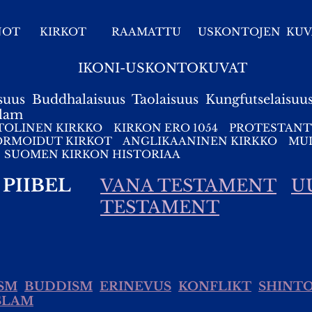
NOT
KIRKOT
RAAMATTU
USKONTOJEN KUV
IKONI-USKONTOKUVAT
suus
Buddhalaisuus
Taolaisuus
Kungfutselaisuu
slam
TOLINEN KIRKKO
KIRKON ERO 1054
PROTESTANT
ORMOIDUT KIRKOT
ANGLIKAANINEN KIRKKO
MUI
SUOMEN KIRKON HISTORIAA
PIIBEL
VANA TESTAMENT
U
TESTAMENT
SM
BUDDISM
ERINEVUS
KONFLIKT
SHINTO
SLAM