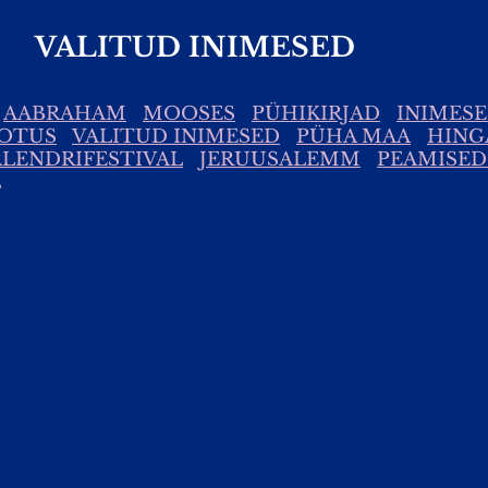
VALITUD INIMESED
AABRAHAM
MOOSES
PÜHIKIRJAD
INIMES
OOTUS
VALITUD INIMESED
PÜHA MAA
HING
LENDRIFESTIVAL
JERUUSALEMM
PEAMISED