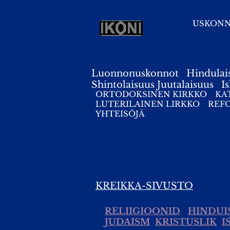
USKON
Luonnonuskonnot
Hindulai
Shintolaisuus
Juutalaisuus
I
ORTODOKSINEN KIRKKO
KA
LUTERILAINEN LIRKKO
REF
YHTEISÖJÄ
KREIKKA-SIVUSTO
RELIIGIOONID
HINDUI
JUDAISM
KRISTUSLIK
I