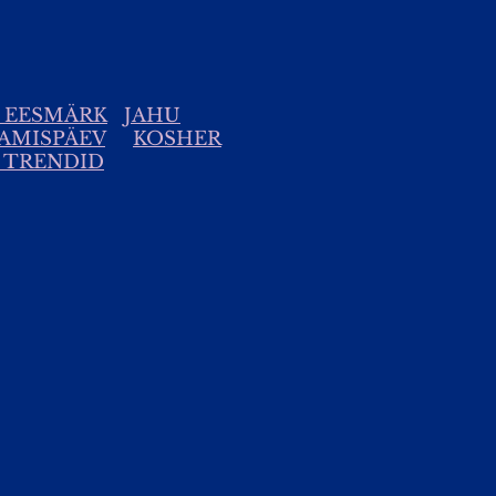
E EESMÄRK
JAHU
AMISPÄEV
KOSHER
 TRENDID