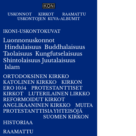
USKONNOT
KIRKOT
RAAMATTU
USKONTOJEN KUVA-ALBUMIT
IKONI-USKONTOKUVAT
Luonnonuskonnot
Hindulaisuus
Buddhalaisuus
Taolaisuus
Kungfutselaisuus
Shintolaisuus
Juutalaisuus
I
slam
ORTODOKSINEN KIRKKO
KATOLINEN KIRKKO
KIRKON
ERO 1054
PROTESTANTTISET
KIRKOT
LUTERILAINEN LIRKKO
REFORMOIDUT KIRKOT
ANGLIKAANINEN KIRKKO
MUITA
PROTESTANTTISIA YHTEISÖJÄ
SUOMEN KIRKON
HISTORIAA
RAAMATTU