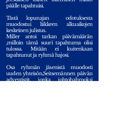
päälle tapahtuisi.
Tästä lopunajan odotuksesta
muodostui liikkeen alkuaikojen
keskeinen julistus.
Miller antoi tarkan päivämäärän
,milloin tämä suuri tapahtuma olisi
tulossa. Mitään ei kuitenkaan
tapahtunut ja ryhmä hajosi.
Osa ryhmän jäsenistä muodosti
uuden yhteisön,Seitsemännen päivän
adventistit, jonka johtohahmoksi
nousi Ellen White, jolla on laaja
kirjallinen tuotanto. Kirjoissa
korostetaan edelleenkin lopunajan
läheisyyttä ja lauantain pyhittämistä
lepopäivänä.
Liike ei hyväksy lapsikastetta.
Kasteelle voi mennä vasta sitten, kun
on kokenut henkilökohtaisen