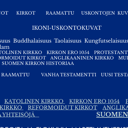
NOT
KIRKOT
RAAMATTU
USKONTOJEN KUV
IKONI-USKONTOKUVAT
suus
Buddhalaisuus
Taolaisuus
Kungfutselaisuu
slam
TOLINEN KIRKKO
KIRKON ERO 1054
PROTESTANT
ORMOIDUT KIRKOT
ANGLIKAANINEN KIRKKO
MUI
SUOMEN KIRKON HISTORIAA
RAAMATTU
VANHA TESTAMENTTI
UUSI TES
KATOLINEN KIRKKO
KIRKON ERO 1054
 KIRKKO
REFORMOIDUT KIRKOT
ANGLIK
SUOMEN 
A YHTEISÖJÄ