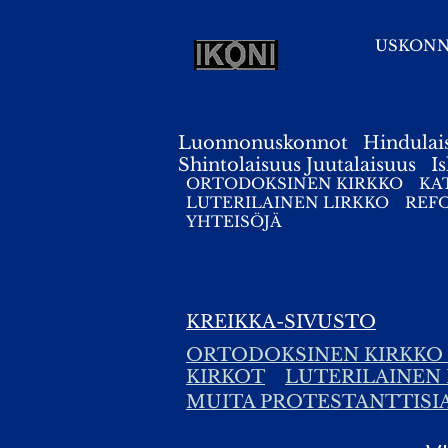
USKON
Luonnonuskonnot
Hindulai
Shintolaisuus
Juutalaisuus
I
ORTODOKSINEN KIRKKO
KA
LUTERILAINEN LIRKKO
REF
YHTEISÖJÄ
KREIKKA-SIVUSTO
ORTODOKSINEN KIRKKO
KIRKOT
LUTERILAINEN
MUITA PROTESTANTTISI