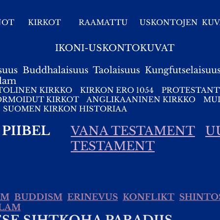
NOT
KIRKOT
RAAMATTU
USKONTOJEN KUV
IKONI-USKONTOKUVAT
suus
Buddhalaisuus
Taolaisuus
Kungfutselaisuu
slam
TOLINEN KIRKKO
KIRKON ERO 1054
PROTESTANT
ORMOIDUT KIRKOT
ANGLIKAANINEN KIRKKO
MUI
SUOMEN KIRKON HISTORIAA
PIIBEL
VANA TESTAMENT
U
TESTAMENT
SM
BUDDISM
ERINEVUS
KONFLIKT
SHINTO
SLAM