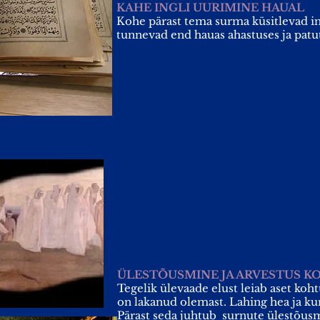
KAHE INGLI UURIMINE HAUAL
Kohe pärast tema surma küsitlevad in
tunnevad end hauas ahastuses ja patu
ÜLESTÕUSMINE JA ARVESTUS 
Tegelik ülevaade elust leiab aset koht
on lakanud olemast. Lahing hea ja k
Pärast seda juhtub surnute ülestõus