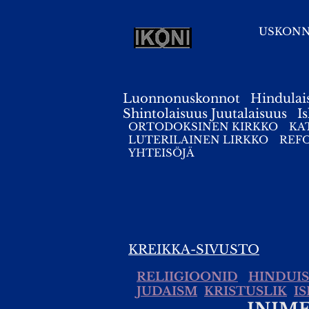
USKON
Luonnonuskonnot
Hindulai
Shintolaisuus
Juutalaisuus
I
ORTODOKSINEN KIRKKO
KA
LUTERILAINEN LIRKKO
REF
YHTEISÖJÄ
KREIKKA-SIVUSTO
RELIIGIOONID
HINDUI
JUDAISM
KRISTUSLIK
I