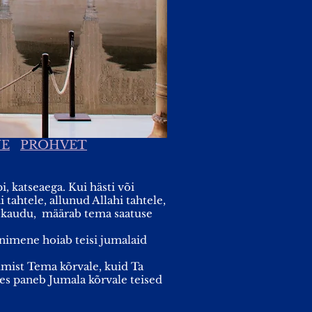
NE
PROHVET
, katseaega. Kui hästi või
tahtele, allunud Allahi tahtele,
 kaudu, määrab tema saatuse
 inimene hoiab teisi jumalaid
dmist Tema kõrvale, kuid Ta
es paneb Jumala kõrvale teised