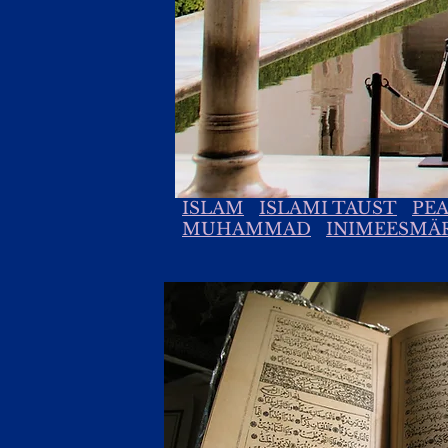
ISLAM
ISLAMI TAUST
PE
MUHAMMAD
INIMEESMÄ