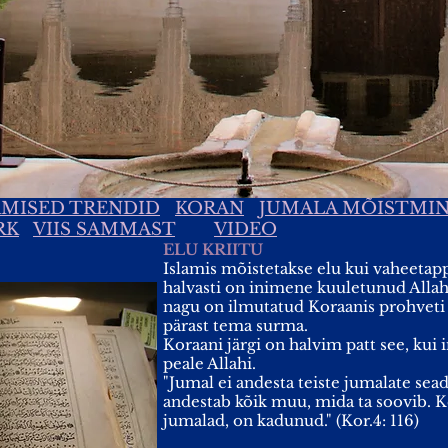
AMISED TRENDID
KORAN
JUMALA MÕISTMI
RK
VIIS SAMMAST
VIDEO
ELU KRIITU
Islamis mõistetakse elu kui vaheetappi
halvasti on inimene kuuletunud Allahi 
nagu on ilmutatud Koraanis prohveti
pärast tema surma.
Koraani järgi on halvim patt see, kui
peale Allahi.
"Jumal ei andesta teiste jumalate sea
andestab kõik muu, mida ta soovib. K
jumalad, on kadunud." (Kor.4: 116)