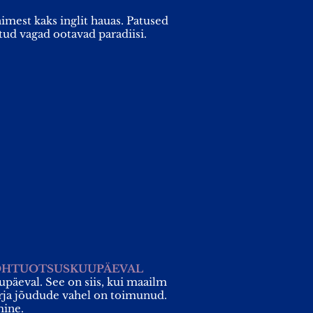
imest kaks inglit hauas. Patused
tud vagad ootavad paradiisi.
KOHTUOTSUSKUUPÄEVAL
upäeval. See on siis, kui maailm
urja jõudude vahel on toimunud.
mine.