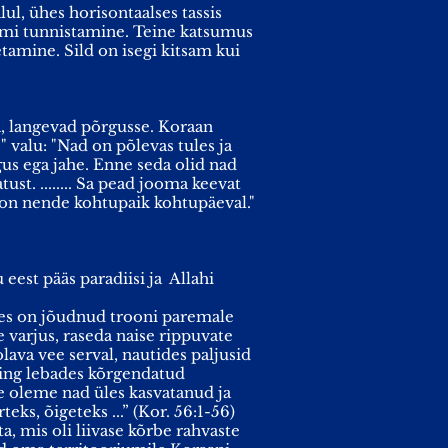
lul, ühes horisontaalses tassis
slami tunnistamine. Teine katsumus
etamine. Sild on isegi kitsam kui
da, langevad põrgusse. Koraan
" valu: "Nad on põlevas tules ja
gus ega jahe. Enne seda olid nad
ust. ........ Sa pead jooma keevat
 on nende kohtupaik kohtupäeval."
eest pääs paradiisi ja Allahi
es on jõudnud trooni paremale
 varjus, raseda naise rippuvate
olava vee serval, nautides paljusid
ning lebades kõrgendatud
e oleme nad üles kasvatanud ja
eks, õigeteks ...” (Kor. 56:1-56)
, mis oli liivase kõrbe rahvaste