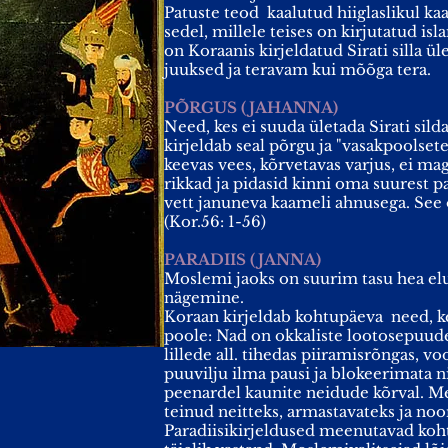
Patuste teod kaalutud hiiglaslikul kaa
sedel, millele teises on kirjutatud i
on Koraanis kirjeldatud Sirati silla ül
juuksed ja teravam kui mõõga tera.
PÕRGUS (JAHANNA)
Need, kes ei suuda ületada Sirati sil
kirjeldab seal põrgu ja "vasakpoolsete
keevas vees, kõrvetavas varjus, ei ma
rikkad ja pidasid kinni oma suurest pat
vett januneva kaameli ahnusega. See
(Kor.56: 1-56)
PARADIIS (JANNA)
Moslemi jaoks on suurim tasu hea elu 
nägemine.
Koraan kirjeldab kohtupäeva need, k
poole: Nad on okkaliste lootosepuude
lillede all. tihedas piiramisrõngas, vo
puuvilju ilma pausi ja blokeerimata 
peenardel kaunite neidude kõrval. M
teinud neitteks, armastavateks ja noort
Paradiisikirjeldused meenutavad kohta