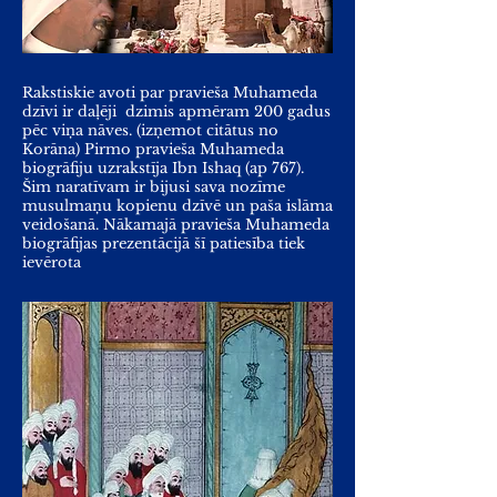
Rakstiskie avoti par pravieša Muhameda
dzīvi ir daļēji dzimis apmēram 200 gadus
pēc viņa nāves. (izņemot citātus no
Korāna) Pirmo pravieša Muhameda
biogrāfiju uzrakstīja Ibn Ishaq (ap 767).
Šim naratīvam ir bijusi sava nozīme
musulmaņu kopienu dzīvē un paša islāma
veidošanā. Nākamajā pravieša Muhameda
biogrāfijas prezentācijā šī patiesība tiek
ievērota