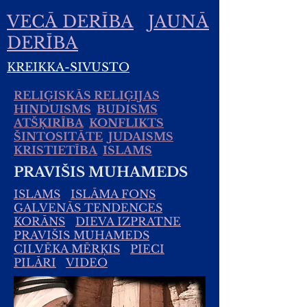
VECĀ DERĪBA
JAUNĀ
DERĪBA
KREIKKA-SIVUSTO
RELIĢISKĀS RELIĢIJAS
HINDUISMS
BUDISMS
ATŠĶIRĪBA
KONFLIKTS
ŠINTOSITĀTE
JUDAISMS
KRISTIETĪBA
ISLAMS
PRAVIŠIS MUHAMEDS
ISLAMS
ISLĀMA FONS
GALVENĀS TENDENCES
KORĀNS
DIEVA IZPRATNE
PRAVIŠIS MUHAMEDS
CILVĒKA MĒRĶIS
PIECI
PILĀRI
VIDEO