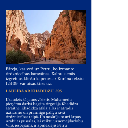
Pāreja, kas ved uz Petru, ko izmanto
tirdzniecības karavānas. Kalnu sienās
izgrebtas klinšu kapenes ar Korāna tekstu
12:109 var atsaukties uz.
LAULĪBA AR KHADIDZU
595
Uzaudzis kā jauns vīrietis, Muhamedu
pieņēma darbā bagāta tirgotāja Khadidza
atraitne. Khadidza atklāja, ka ir atradis
uzticamu un prasmīgu palīgu savā
tirdzniecības telpā. Un nosūtīja to arī ārpus
Arābijas pussalas, lai veiktu uzņēmējdarbību.
Viņš, iespējams, ir apmeklējis Petru