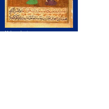
Muhameda nāve
ATSAUKSMES KOPŠ 610. GADA
Muhameds piedzīvoja savu pirmo atklāsmi
pēc atkāpšanās, lai lūgtu Hiras kalnā netālu no
Mekas. Viņam tajā laikā bija 40. Eņģelis
Gabriels bija atklāsmju starpnieks. Pirmās
atklāsmes saturs bija:
“Lasi caur savu Kungu, kurš radīja.
radījis cilvēka embrijs.
Lasi, jo tavs Kungs ir dāsns,
Tavs Kungs, kas mācīja ar pildspalvu,
mācīja cilvēkam to, ko viņš nezināja."
(Kurāna lielā 96. pirmie pieci panti)
Pagāja ilgs laiks pēc pirmās atklāsmes, pirms
sekoja citas. Muhameds jau sāka šaubīties par
savu pieredzi, bet viņa sieva Khadidza
atbalstīja un ticēja, ka viņš tiešām ir redzējis
un dzirdējis visu, ko Muhameds bija teicis.
Tad atklāsmes turpinājās
Muhameds pamazām sāka ticēt, ka Allāhs