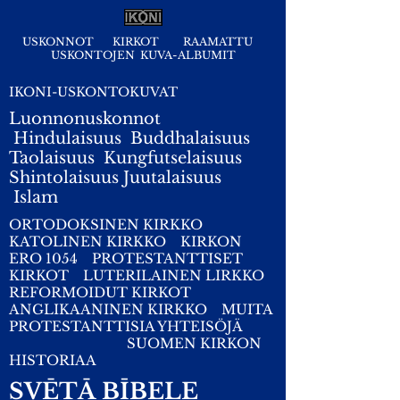
USKONNOT
KIRKOT
RAAMATTU
USKONTOJEN KUVA-ALBUMIT
IKONI-USKONTOKUVAT
Luonnonuskonnot
Hindulaisuus
Buddhalaisuus
Taolaisuus
Kungfutselaisuus
Shintolaisuus
Juutalaisuus
I
slam
ORTODOKSINEN KIRKKO
KATOLINEN KIRKKO
KIRKON
ERO 1054
PROTESTANTTISET
KIRKOT
LUTERILAINEN LIRKKO
REFORMOIDUT KIRKOT
ANGLIKAANINEN KIRKKO
MUITA
PROTESTANTTISIA YHTEISÖJÄ
SUOMEN KIRKON
HISTORIAA
SVĒTĀ BĪBELE