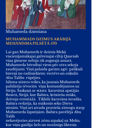
Muhameda dzimšana
MUHAMMADS DZIMUS ARĀBIJĀ
MEHĀNISMA PILSĒTĀ 570
Lai gan Muhameds ir dzimis Mekā
viscienījamākajai galvenajai ciltij Quarash
viņa ģimene nebija tik augstajā amatā.
Muhameda bērnībai viens pēc otra sekoja
zaudējumi. Viņš palaida garām agri palikuši
bāreņi no radiniekiem: vectēvs un onkulis
Abu Talibs rūpējies.
Islāma stāstos teikts, ka jaunais Muhameds
palīdzēja tēvocim viņa komandējumos uz
Sīriju. Saskaņā ar stāstu karavāna apstājās
Bostrā, Sīrijā, kur Bahira, kristiešu mūks,
dzīvoja ermitāžā. Tiklīdz karavāna ieradās,
Bahira redzēja, ka mākonis seko Dieva
sūtnim. Viņš arī atrada pravieša zīmogu starp
Muhameda lāpstiņām. Bahira pavēlēja Abu
Talib
nekavējoties aizvest zēnu atpakaļ uz Meku,
kur viņu gaidīja liels un nozīmīgs liktenis.