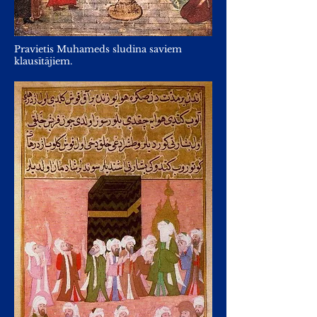
Pravietis Muhameds sludina saviem
klausītājiem.