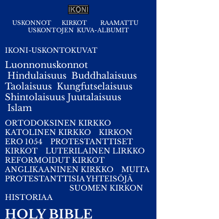
USKONNOT
KIRKOT
RAAMATTU
USKONTOJEN KUVA-ALBUMIT
IKONI-USKONTOKUVAT
Luonnonuskonnot
Hindulaisuus
Buddhalaisuus
Taolaisuus
Kungfutselaisuus
Shintolaisuus
Juutalaisuus
I
slam
ORTODOKSINEN KIRKKO
KATOLINEN KIRKKO
KIRKON
ERO 1054
PROTESTANTTISET
KIRKOT
LUTERILAINEN LIRKKO
REFORMOIDUT KIRKOT
ANGLIKAANINEN KIRKKO
MUITA
PROTESTANTTISIA YHTEISÖJÄ
SUOMEN KIRKON
HISTORIAA
HOLY BIBLE