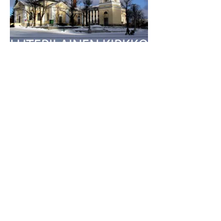
I'm a paragraph. I'm connected to
your collection through a dataset. To
update me, go to the Data Manager.
Click Preview to see my content. The
Data Manager is where you store data
to use in your site pages, or collect data
from site visitors when they submit a
form. This collection in the Data
Manager is already set up with some
fields and content. To customize it with
your own content, you can import a
CSV file or simply edit the placeholder
text. You can also add more fields
which you can connect to other page
elements so the content displays on