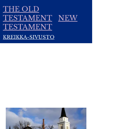
THE OLD
TESTAMENT
NEW
TESTAMENT
KREIKKA-SIVUSTO
LUTERILAINEN KIRKKO
I'm a paragraph. I'm
connected to your collection
through a dataset. Click
Preview to see my content. To
update me, go to the Data
Manager.