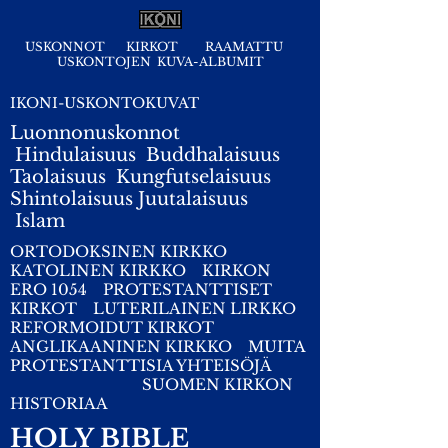
USKONNOT
KIRKOT
RAAMATTU
USKONTOJEN KUVA-ALBUMIT
IKONI-USKONTOKUVAT
Luonnonuskonnot
Hindulaisuus
Buddhalaisuus
Taolaisuus
Kungfutselaisuus
Shintolaisuus
Juutalaisuus
I
slam
ORTODOKSINEN KIRKKO
KATOLINEN KIRKKO
KIRKON
ERO 1054
PROTESTANTTISET
KIRKOT
LUTERILAINEN LIRKKO
REFORMOIDUT KIRKOT
ANGLIKAANINEN KIRKKO
MUITA
PROTESTANTTISIA YHTEISÖJÄ
SUOMEN KIRKON
HISTORIAA
HOLY BIBLE