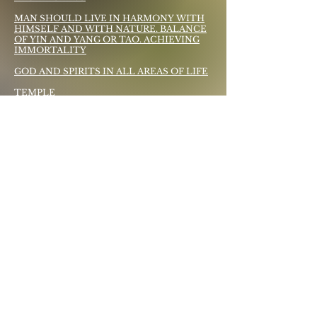
MAN SHOULD LIVE IN HARMONY WITH
HIMSELF AND WITH NATURE. BALANCE
OF YIN AND YANG OR TAO. ACHIEVING
IMMORTALITY
GOD AND SPIRITS IN ALL AREAS OF LIFE
TEMPLE
THE MAGICAL AND PHILOSOPHICAL
DIRECTION OF THE PEOPLE
90 MILLION
CHINA, TAIWAN, SINGAPORE,
INDONESIA, THAILAND, HONG KONG,
HAWAII