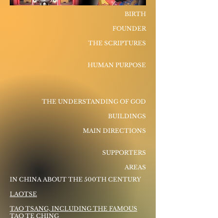
BIRTH
FOUNDER
THE SCRIPTURES
HUMAN PURPOSE
THE UNDERSTANDING OF GOD
BUILDINGS
MAIN DIRECTIONS
SUPPORTERS
AREAS
IN CHINA ABOUT THE 500TH CENTURY
LAOTSE
TAO TSANG, INCLUDING THE FAMOUS
TAO TE CHING