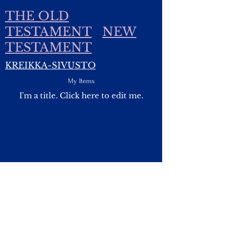
THE OLD
TESTAMENT
NEW
TESTAMENT
KREIKKA-SIVUSTO
My Items
I'm a title.​ Click here to edit me.
Yhteydet:
Kirsti.Suonsyrja@hotmail.fi