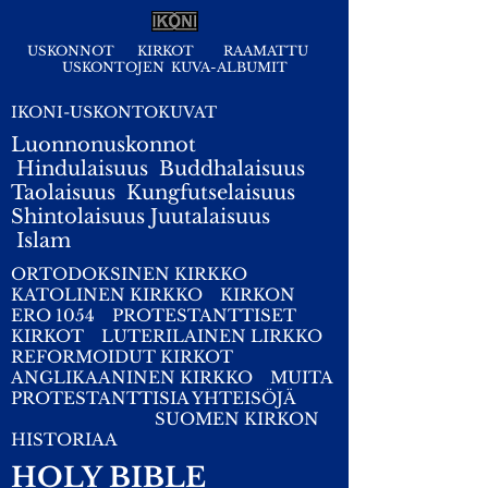
USKONNOT
KIRKOT
RAAMATTU
USKONTOJEN KUVA-ALBUMIT
IKONI-USKONTOKUVAT
Luonnonuskonnot
Hindulaisuus
Buddhalaisuus
Taolaisuus
Kungfutselaisuus
Shintolaisuus
Juutalaisuus
I
slam
ORTODOKSINEN KIRKKO
KATOLINEN KIRKKO
KIRKON
ERO 1054
PROTESTANTTISET
KIRKOT
LUTERILAINEN LIRKKO
REFORMOIDUT KIRKOT
ANGLIKAANINEN KIRKKO
MUITA
PROTESTANTTISIA YHTEISÖJÄ
SUOMEN KIRKON
HISTORIAA
HOLY BIBLE