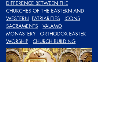
DIFFERENCE BETWEEN THE
CHURCHES OF THE EASTERN AND
WESTERN
PATRIARITIES
ICONS
SACRAMENTS
VALAMO
MONASTERY
ORTHODOX EASTER
WORSHIP
CHURCH BUILDING
Yhteydet:
Kirsti.Suonsyrja@hotmail.fi