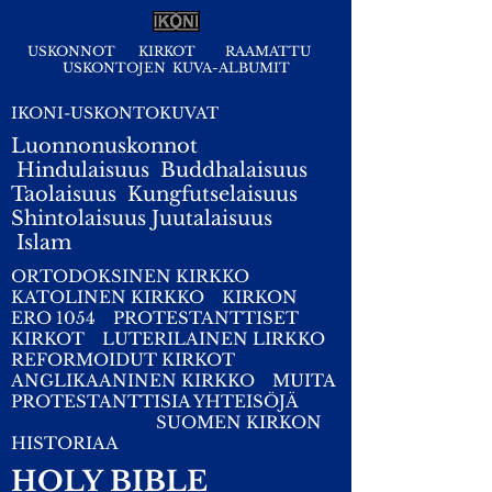
USKONNOT
KIRKOT
RAAMATTU
USKONTOJEN KUVA-ALBUMIT
IKONI-USKONTOKUVAT
Luonnonuskonnot
Hindulaisuus
Buddhalaisuus
Taolaisuus
Kungfutselaisuus
Shintolaisuus
Juutalaisuus
I
slam
ORTODOKSINEN KIRKKO
KATOLINEN KIRKKO
KIRKON
ERO 1054
PROTESTANTTISET
KIRKOT
LUTERILAINEN LIRKKO
REFORMOIDUT KIRKOT
ANGLIKAANINEN KIRKKO
MUITA
PROTESTANTTISIA YHTEISÖJÄ
SUOMEN KIRKON
HISTORIAA
HOLY BIBLE