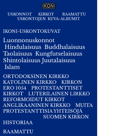
USKONNOT
KIRKOT
RAAMATTU
USKONTOJEN KUVA-ALBUMIT
IKONI-USKONTOKUVAT
Luonnonuskonnot
Hindulaisuus
Buddhalaisuus
Taolaisuus
Kungfutselaisuus
Shintolaisuus
Juutalaisuus
I
slam
ORTODOKSINEN KIRKKO
KATOLINEN KIRKKO
KIRKON
ERO 1054
PROTESTANTTISET
KIRKOT
LUTERILAINEN LIRKKO
REFORMOIDUT KIRKOT
ANGLIKAANINEN KIRKKO
MUITA
PROTESTANTTISIA YHTEISÖJÄ
SUOMEN KIRKON
HISTORIAA
RAAMATTU