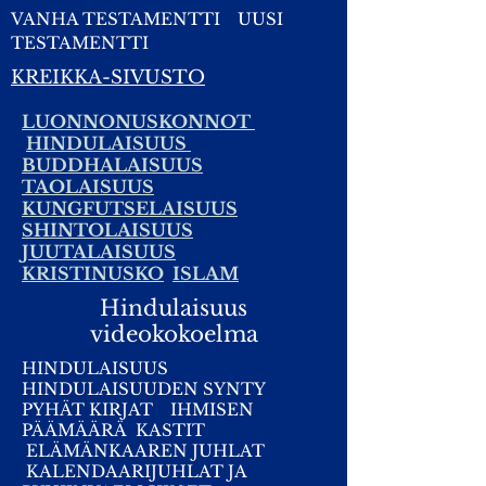
VANHA TESTAMENTTI
UUSI
TESTAMENTTI
KREIKKA-SIVUSTO
LUONNONUSKONNOT
HINDULAISUUS
BUDDHALAISUUS
TAOLAISUUS
KUNGFUTSELAISUUS
SHINTOLAISUUS
JUUTALAISUUS
KRISTINUSKO
ISLAM
Hindulaisuus
videokokoelma
HINDULAISUUS
HINDULAISUUDEN SYNTY
PYHÄT KIRJAT
IHMISEN
PÄÄMÄÄRÄ
KASTIT
ELÄMÄNKAAREN JUHLAT
KALENDAARIJUHLAT JA