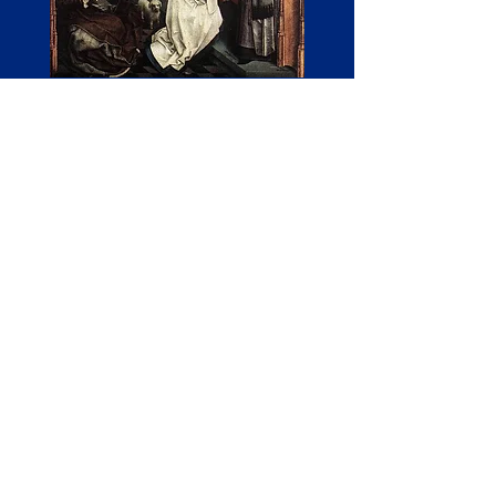
Vihkimyksen sakramentti
Vihkimyksen sakramenttejä on kolme
astetta:
1.Piispuus, 2.pappeus ja 3.diakonaatti.
1.Toiset piispat vihkivät uuden piispan
tehtävään. Vihittävä saa pappeuden
täyteyden ja sakramentaalisena
paimentehtävänä johtaa omaa paikallista
hiippakuntaa sen esipaimenena.
2.Piispa vihkii papeiksi vain miehiä, jotka
ovat suorittaneet virkaan vaadittavat
opinnot ja ovat tehneet
naimattomuuslupauksen.
Vihkimyksessä pappi saa valtuudet
paimentehtäväänsä seurakunnassa, hän
voi jakaa sakramentteja ja julistaa