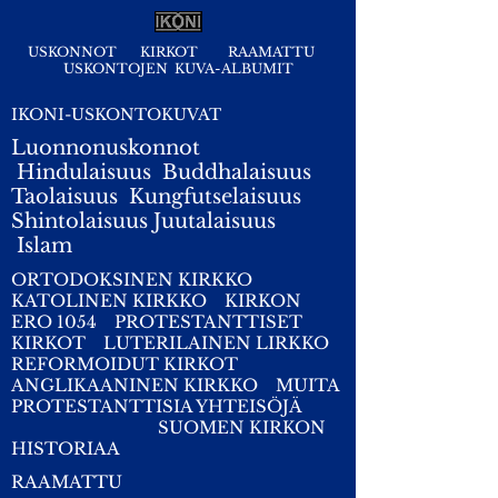
USKONNOT
KIRKOT
RAAMATTU
USKONTOJEN KUVA-ALBUMIT
IKONI-USKONTOKUVAT
Luonnonuskonnot
Hindulaisuus
Buddhalaisuus
Taolaisuus
Kungfutselaisuus
Shintolaisuus
Juutalaisuus
I
slam
ORTODOKSINEN KIRKKO
KATOLINEN KIRKKO
KIRKON
ERO 1054
PROTESTANTTISET
KIRKOT
LUTERILAINEN LIRKKO
REFORMOIDUT KIRKOT
ANGLIKAANINEN KIRKKO
MUITA
PROTESTANTTISIA YHTEISÖJÄ
SUOMEN KIRKON
HISTORIAA
RAAMATTU