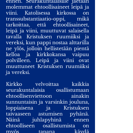
ennen. Seurakuntalaisille jaetaan
molemmat ehtoollisaineet leipä ja
viini. Katolisessa kirkossa on
transsubstantiaatio-oppi, mikä
tarkoittaa, että ehtoollisaineet,
leipä ja viini, muuttuvat salaisella
tavalla Kristuksen ruumiiksi ja
vereksi, kun pappi nostaa alttarilla
ne ylös, jolloin hellistetään pientä
kelloa ja kirkkokansa vaipuu
polvilleen. Leipä ja viini ovat
muuttuneet Kristuksen ruumiiksi
ja vereksi.
Kirkko velvoittaa kaikkia
seurakuntalaisia osallistumaan
ehtoollisenviettoon ainakin
sunnuntaisin ja varsinkin jouluna,
loppiaisena ja Kristuksen
taivaaseen astumisen pyhänä.
Näinä juhlapyhinä ennen
ehtoolliseen osallistumista on
myös tapana käydä