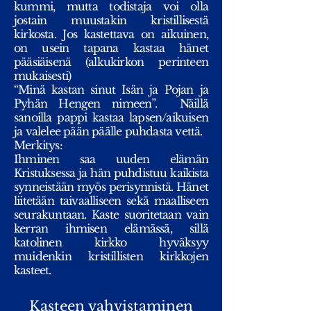
kummi, mutta todistaja voi olla
jostain muustakin kristillisestä
kirkosta. Jos kastettava on aikuinen,
on usein tapana kastaa hänet
pääsiäisenä (alkukirkon perinteen
mukaisesti)
“Minä kastan sinut Isän ja Pojan ja
Pyhän Hengen nimeen”. Näillä
sanoilla pappi kastaa lapsen/aikuisen
ja valelee pään päälle puhdasta vettä.
Merkitys:
Ihminen saa uuden elämän
Kristuksessa ja hän puhdistuu kaikista
synneistään myös perisynnistä. Hänet
liitetään taivaalliseen sekä maalliseen
seurakuntaan. Kaste suoritetaan vain
kerran ihmisen elämässä, sillä
katolinen kirkko hyväksyy
muidenkin kristillisten kirkkojen
kasteet.
Kasteen vahvistaminen