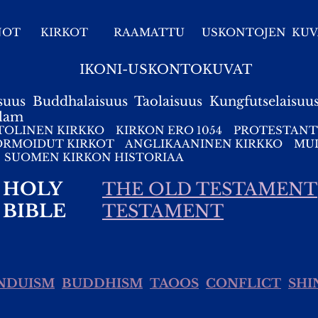
NOT
KIRKOT
RAAMATTU
USKONTOJEN KUV
IKONI-USKONTOKUVAT
suus
Buddhalaisuus
Taolaisuus
Kungfutselaisuu
slam
TOLINEN KIRKKO
KIRKON ERO 1054
PROTESTANT
ORMOIDUT KIRKOT
ANGLIKAANINEN KIRKKO
MUI
SUOMEN KIRKON HISTORIAA
HOLY
THE OLD TESTAMENT
BIBLE
TESTAMENT
NDUISM
BUDDHISM
TAOOS
CONFLICT
SHI