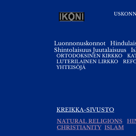
USKON
Luonnonuskonnot
Hindulai
Shintolaisuus
Juutalaisuus
I
ORTODOKSINEN KIRKKO
KA
LUTERILAINEN LIRKKO
REF
YHTEISÖJÄ
KREIKKA-SIVUSTO
NATURAL RELIGIONS
HI
CHRISTIANITY
ISLAM