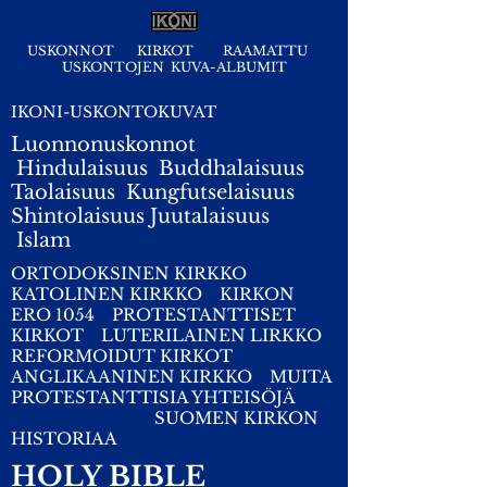
USKONNOT
KIRKOT
RAAMATTU
USKONTOJEN KUVA-ALBUMIT
IKONI-USKONTOKUVAT
Luonnonuskonnot
Hindulaisuus
Buddhalaisuus
Taolaisuus
Kungfutselaisuus
Shintolaisuus
Juutalaisuus
I
slam
ORTODOKSINEN KIRKKO
KATOLINEN KIRKKO
KIRKON
ERO 1054
PROTESTANTTISET
KIRKOT
LUTERILAINEN LIRKKO
REFORMOIDUT KIRKOT
ANGLIKAANINEN KIRKKO
MUITA
PROTESTANTTISIA YHTEISÖJÄ
SUOMEN KIRKON
HISTORIAA
HOLY BIBLE