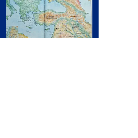
Map of Woodrow, Sanders: Biblical
Persons 1987
The Old Testament was born
in a wide range of Middle
Eastern cultural circles.
All
to
this cultural circle
the peoples
who have belonged have left
their mark on it. The "fertile
crescent" trade routes passed
through Syria-Palestine. In
the Old Testament, the effects