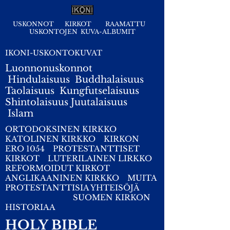
USKONNOT
KIRKOT
RAAMATTU
USKONTOJEN KUVA-ALBUMIT
IKONI-USKONTOKUVAT
Luonnonuskonnot
Hindulaisuus
Buddhalaisuus
Taolaisuus
Kungfutselaisuus
Shintolaisuus
Juutalaisuus
I
slam
ORTODOKSINEN KIRKKO
KATOLINEN KIRKKO
KIRKON
ERO 1054
PROTESTANTTISET
KIRKOT
LUTERILAINEN LIRKKO
REFORMOIDUT KIRKOT
ANGLIKAANINEN KIRKKO
MUITA
PROTESTANTTISIA YHTEISÖJÄ
SUOMEN KIRKON
HISTORIAA
HOLY BIBLE