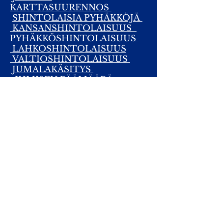
KARTTASUURENNOS
SHINTOLAISIA PYHÄKKÖJÄ
KANSANSHINTOLAISUUS
PYHÄKKÖSHINTOLAISUUS
LAHKOSHINTOLAISUUS
VALTIOSHINTOLAISUUS
JUMALAKÄSITYS
IHMISEN PÄÄMÄÄRÄ
PYHIÄ KAUPUNKEJA
VIDEOT
Shintolaisuudessa ei tunneta mitään
pyhiä tekstejä, jotka ohjaisivat ihmistä
"oikealle tielle". Oikea käyttäytyminen
on riittien suorittamista oikealla
tavalla.
Yhteydet:
Kirsti.Suonsyrja@hotmail.fi