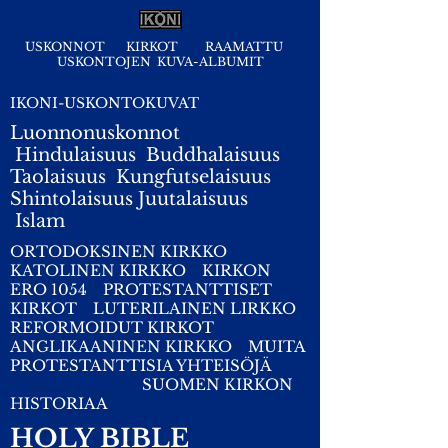
USKONNOT
KIRKOT
RAAMATTU
USKONTOJEN KUVA-ALBUMIT
IKONI-USKONTOKUVAT
Luonnonuskonnot
Hindulaisuus
Buddhalaisuus
Taolaisuus
Kungfutselaisuus
Shintolaisuus
Juutalaisuus
I
slam
ORTODOKSINEN KIRKKO
KATOLINEN KIRKKO
KIRKON
ERO 1054
PROTESTANTTISET
KIRKOT
LUTERILAINEN LIRKKO
REFORMOIDUT KIRKOT
ANGLIKAANINEN KIRKKO
MUITA
PROTESTANTTISIA YHTEISÖJÄ
SUOMEN KIRKON
HISTORIAA
HOLY BIBLE