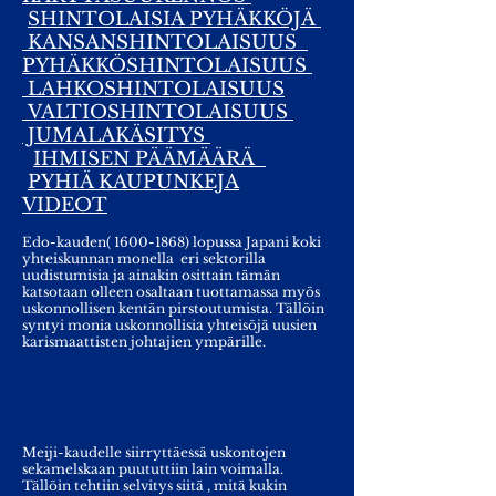
SHINTOLAISIA PYHÄKKÖJÄ
KANSANSHINTOLAISUUS
PYHÄKKÖSHINTOLAISUUS
LAHKOSHINTOLAISUUS
VALTIOSHINTOLAISUUS
JUMALAKÄSITYS
IHMISEN PÄÄMÄÄRÄ
PYHIÄ KAUPUNKEJA
VIDEOT
Edo-kauden(
1600-1868)
lopussa Japani koki
yhteiskunnan monella eri sektorilla
uudistumisia ja ainakin osittain tämän
katsotaan olleen osaltaan tuottamassa myös
uskonnollisen kentän pirstoutumista. Tällöin
syntyi monia uskonnollisia yhteisöjä uusien
karismaattisten johtajien ympärille.
Meiji-kaudelle siirryttäessä uskontojen
sekamelskaan puututtiin lain voimalla.
Tällöin tehtiin selvitys siitä , mitä kukin