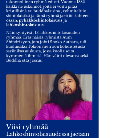
uskonnollinen ryhmä edusti. Vuonna 1882
kaikki ne uskonnot, joita ei voitu pitää
kristillisinä tai buddhalaisina , ryhmiteltiin
shintolaisiksi ja tämä ryhmä jaettiin kahteen
osaan:
pyhäkköshintolaisuus ja
lahkoshintolaisuus.
Näin syntyivät 13 lahkoshintolaisuuden
ryhmää. Eräs näistä ryhmistä Aum
Shindrikyon, jota johti Shoko Asahara, tuli
kuuluisaksi Tokion metroon kohdistetusta
sariinikaasuiskusta, jossa kuoli useita
kymmeniä ihmisiä. Hän väitti olevansa sekä
Buddha että Jeesus.
Viisi ryhmää
Lahkoshintolaisuudessa jaetaan