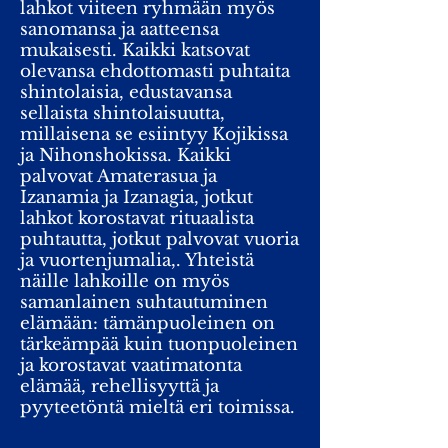
lahkot viiteen ryhmään myös
sanomansa ja aatteensa
mukaisesti. Kaikki katsovat
olevansa ehdottomasti puhtaita
shintolaisia, edustavansa
sellaista shintolaisuutta,
millaisena se esiintyy Kojikissa
ja Nihonshokissa. Kaikki
palvovat Amaterasua ja
Izanamia ja Izanagia, jotkut
lahkot korostavat rituaalista
puhtautta, jotkut palvovat vuoria
ja vuortenjumalia,. Yhteistä
näille lahkoille on myös
samanlainen suhtautuminen
elämään: tämänpuoleinen on
tärkeämpää kuin tuonpuoleinen
ja korostavat vaatimatonta
elämää, rehellisyyttä ja
pyyteetöntä mieltä eri toimissa.