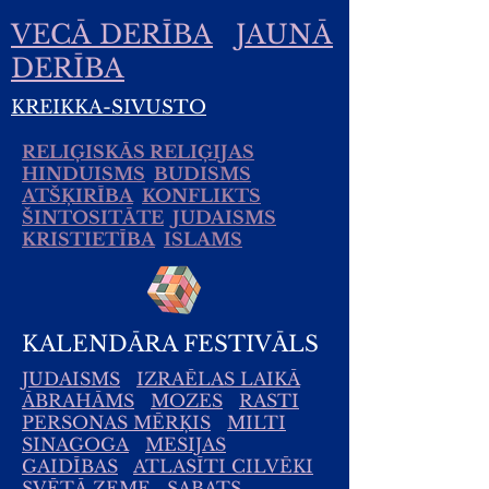
VECĀ DERĪBA
JAUNĀ
DERĪBA
KREIKKA-SIVUSTO
RELIĢISKĀS RELIĢIJAS
HINDUISMS
BUDISMS
ATŠĶIRĪBA
KONFLIKTS
ŠINTOSITĀTE
JUDAISMS
KRISTIETĪBA
ISLAMS
KALENDĀRA FESTIVĀLS
JUDAISMS
IZRAĒLAS LAIKĀ
ĀBRAHĀMS
MOZES
RASTI
PERSONAS MĒRĶIS
MILTI
SINAGOGA
MESIJAS
GAIDĪBAS
ATLASĪTI CILVĒKI
SVĒTĀ ZEME
SABATS