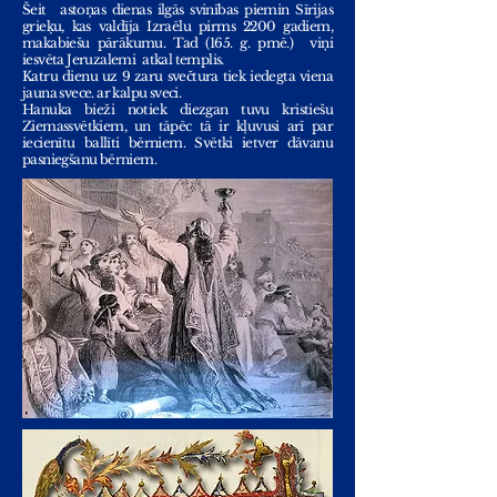
Šeit
astoņas dienas ilgās svinības piemin Sīrijas
grieķu, kas valdīja Izraēlu pirms 2200 gadiem,
makabiešu pārākumu. Tad (165. g. pmē.)
viņi
iesvēta Jeruzalemi
atkal templis.
Katru dienu uz 9 zaru svečtura tiek iedegta viena
jauna svece. ar kalpu sveci.
Hanuka bieži notiek diezgan tuvu kristiešu
Ziemassvētkiem, un tāpēc tā ir kļuvusi arī par
iecienītu ballīti bērniem. Svētki ietver dāvanu
pasniegšanu bērniem.