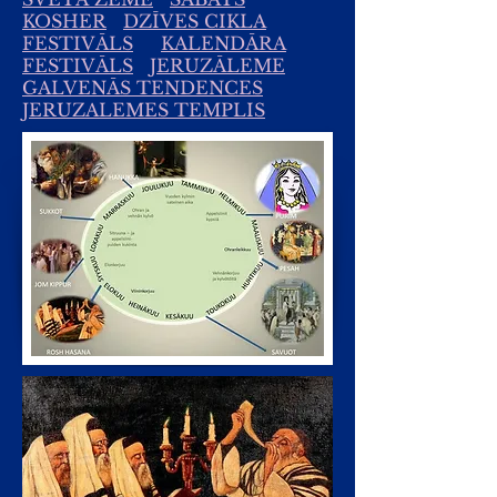
KOSHER
DZĪVES CIKLA
FESTIVĀLS
KALENDĀRA
FESTIVĀLS
JERUZĀLEME
GALVENĀS TENDENCES
JERUZALEMES TEMPLIS