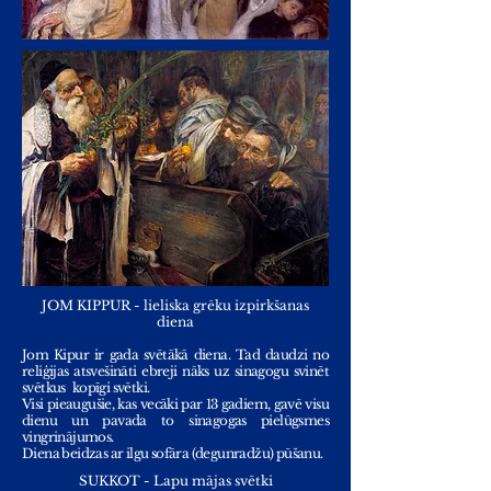
JOM KIPPUR - lieliska grēku izpirkšanas
diena
Jom Kipur ir gada svētākā diena. Tad daudzi no
reliģijas atsvešināti ebreji nāks uz sinagogu svinēt
svētkus
kopīgi svētki.
Visi pieaugušie, kas vecāki par 13 gadiem, gavē visu
dienu un pavada to sinagogas pielūgsmes
vingrinājumos.
Diena beidzas ar ilgu sofāra (degunradžu) pūšanu.
SUKKOT - Lapu mājas svētki