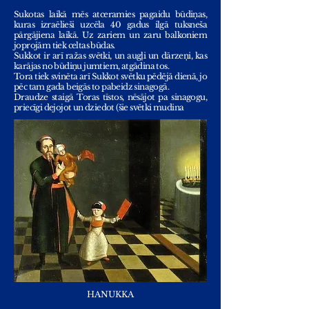
Sukotas laikā mēs atceramies pagaidu būdiņas,
kuras izraēlieši uzcēla 40 gadus ilgā tuksneša
pārgājiena laikā. Uz zariem un zaru balkoniem
joprojām tiek celtas būdas.
Sukkot ir arī ražas svētki, un augļi un dārzeņi, kas
karājas no būdiņu jumtiem, atgādina tos.
Tora tiek svinēta arī Sukkot svētku pēdējā dienā, jo
pēc tam gada beigās to pabeidz sinagogā.
Draudze staigā Toras tīstos, nēsājot pa sinagogu,
priecīgi dejojot un dziedot (šie svētki mudina
HANUKKA