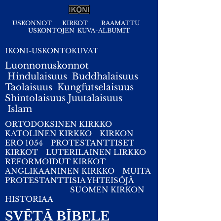
USKONNOT
KIRKOT
RAAMATTU
USKONTOJEN KUVA-ALBUMIT
IKONI-USKONTOKUVAT
Luonnonuskonnot
Hindulaisuus
Buddhalaisuus
Taolaisuus
Kungfutselaisuus
Shintolaisuus
Juutalaisuus
I
slam
ORTODOKSINEN KIRKKO
KATOLINEN KIRKKO
KIRKON
ERO 1054
PROTESTANTTISET
KIRKOT
LUTERILAINEN LIRKKO
REFORMOIDUT KIRKOT
ANGLIKAANINEN KIRKKO
MUITA
PROTESTANTTISIA YHTEISÖJÄ
SUOMEN KIRKON
HISTORIAA
SVĒTĀ BĪBELE