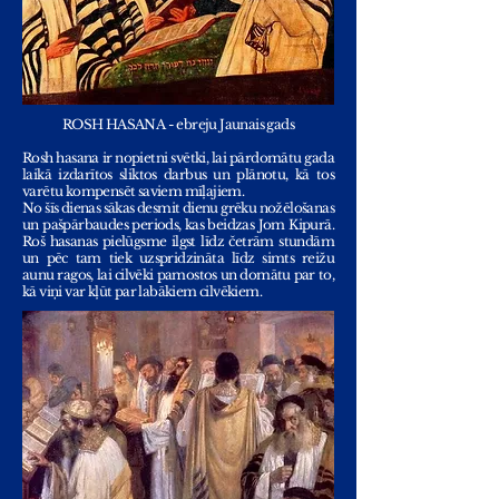
ROSH HASANA - ebreju Jaunais gads
Rosh hasana ir nopietni svētki, lai pārdomātu gada
laikā izdarītos sliktos darbus un plānotu, kā tos
varētu kompensēt saviem mīļajiem.
No šīs dienas sākas desmit dienu grēku nožēlošanas
un pašpārbaudes periods, kas beidzas Jom Kipurā.
Roš hasanas pielūgsme ilgst līdz četrām stundām
un pēc tam tiek uzspridzināta līdz simts reižu
aunu ragos, lai cilvēki pamostos un domātu par to,
kā viņi var kļūt par labākiem cilvēkiem.