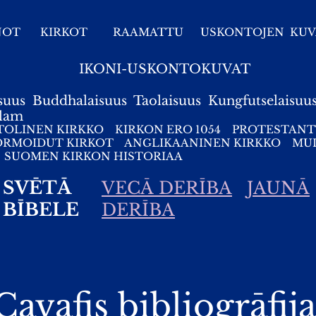
NOT
KIRKOT
RAAMATTU
USKONTOJEN KUV
IKONI-USKONTOKUVAT
suus
Buddhalaisuus
Taolaisuus
Kungfutselaisuu
slam
TOLINEN KIRKKO
KIRKON ERO 1054
PROTESTANT
ORMOIDUT KIRKOT
ANGLIKAANINEN KIRKKO
MUI
SUOMEN KIRKON HISTORIAA
SVĒTĀ
VECĀ DERĪBA
JAUNĀ
BĪBELE
DERĪBA
Cavafis bibliogrāfija