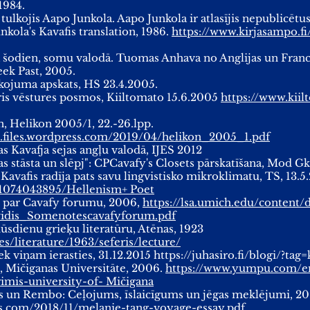
1984.
tulkojis Aapo Junkola. Aapo Junkola ir atlasījis nepublicēt
kola's Kavafis translation, 1986.
https://www.kirjasampo.f
āk šodien, somu valodā. Tuomas Anhava no Anglijas un Franc
eek Past, 2005.
lkojuma apskats, HS 23.4.2005.
is vēstures posmos, Kiiltomato 15.6.2005
https://www.kiil
n, Helikon 2005/1, 22.-26.lpp.
at.files.wordpress.com/2019/04/helikon_2005_1.pdf
as Kavafja sejas angļu valodā, IJES 2012
as stāsta un slēpj": CPCavafy's Closets pārskatīšana, Mod Gk 
avafis radīja pats savu lingvistisko mikroklimatu, TS, 13.5
at/1074043895/Hellenism+ Poet
s par Cavafy forumu, 2006,
https://lsa.umich.edu/conten
idis_Somenotescavafyforum.pdf
ūsdienu grieķu literatūru, Atēnas, 1923
s/literature/1963/seferis/lecture/
ek viņam ierasties, 31.12.2015 https://juhasiro.fi/blogi/?tag
, Mičiganas Universitāte, 2006.
https://www.yumpu.com/e
imis-university-of- Mičigana
ērs un Rembo: Ceļojums, īslaicīgums un jēgas meklējumi, 20
ess.com/2018/11/melanie-tang-voyage-essay.pdf