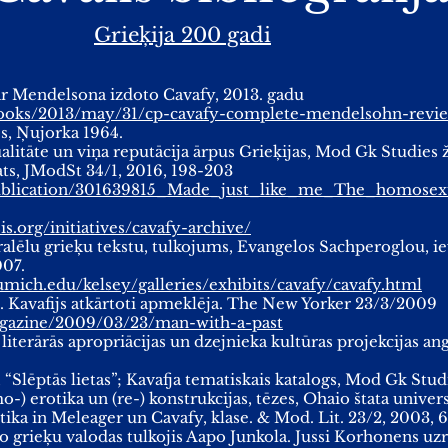
Grieķija 200 gadi
par Mendelsona izdoto Cavafy, 2013. gadu
books/2013/may/31/cp-cavafy-complete-mendelsohn-revi
js, Ņujorka 1964.
litāte un viņa reputācija ārpus Grieķijas, Mod Gk Studies ž
ats, JModSt 34/1, 2016, 198-203
/publication/301639815_Made_just_like_me_The_homose
s.org/initiatives/cavafy-archive/
ralēlu grieķu tekstu, tulkojums, Evangelos Sachperoglou, ie
007.
umich.edu/kelsey/galleries/exhibits/cavafy/cavafy.html
i. Kavafijs atkārtoti apmeklēja. The New Yorker 23/3/2009
gazine/2009/03/23/man-with-a-past
 literārās apropriācijas un dzejnieka kultūras projekcijas a
 “Slēptās lietas”; Kavafja tematiskais katalogs, Mod Gk Stu
) erotika un (re-) konstrukcijas, tēzes, Ohaio štata univers
tika in Meleager un Cavafy, klase. & Mod. Lit. 23/2, 2003, 
no grieķu valodas tulkojis Aapo Junkola. Jussi Korhonens uz