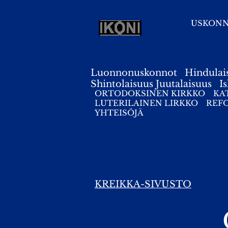
USKON
Luonnonuskonnot
Hindulai
Shintolaisuus
Juutalaisuus
I
ORTODOKSINEN KIRKKO
KA
LUTERILAINEN LIRKKO
REF
YHTEISÖJÄ
KREIKKA-SIVUSTO