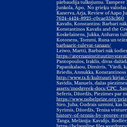
pārbaudīja tulkojumu. Tampere 
Junkola, Āpo, No grieķu valodas 
Kanerva, Arja, Review of Aapo Jun
7624-4424-8925-c0cae353c360
Kavafis, Konstantīns: Barbari n
Konstantinos Kavafis and the Gr
Koskelainens, Jukka, Anhavas tu
Kotonens, Tommi, Runa un teātr
barbaarit-tulevat-tanaan/
Leiwo, Martti, Barbari nāk šodie
https://ateenaninstituutinystav
Pantopoulos, Iraklis, divas dažād
Papanikalaou, Dimitris, "Vārdi, k
Briedis, Annukka, Konstantinoss K
http://www.ts.fi/kulttuuri/kirj
Savidis, Manuels, dažas piezīme
assets/modgreek-docs/CPC_Sav
Seferis, Džordžs, Piezīmes par m
https://www.nobelprize.org/prize
Siro, Juha, Gudrais uzmini, kas li
Syrimis, Džordžs, Tenisa vēsture
history-of-tennis-by-george-syr
Tanga, Melānija: Kavafijs, Bodl
https://bclaonline.files.wordpr