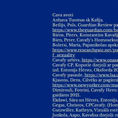
Cava avoti
Anhava Tuomas sk Kafija.
Beilijs, Pols, Guardian Review 
https://www.theguardian.com/
Biens, Pīters, Konstantīns Kavafi
Bien, Peter, Cavafy's Homoseksua
Boletsi, Maria, Papanikolau apsk
https://www.researchgate.net
f_sexuality
Cavafy arhīvs,
https://www.onassi
Cavafy CP, Kopotie dzejoļi ar pa
izd. Entonijs Hērsts, Oksforda 2
Cavafy pasaule,
https://www.lsa.
Kjasons, Dens, Cilvēks ar pagātn
https://www.newyorker.com/ma
Dimirouli, Foteini, Cavafy Hero:
gaidāms 2021.
Ekdawi, Sāra un Hērsts, Entonijs,
Gegas, Christos, CPCavafy. (Homo-
Gutzwiller, Kathryn, Vizuālā estē
Junkola, Aapo, Kavafisa dzejoļi: 