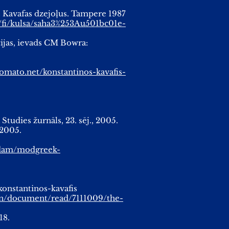
us Kavafas dzejoļus. Tampere 1987
i/fi/kulsa/saha3%253Au501bc01e-
ijas, ievads CM Bowra:
tomato.net/konstantinos-kavafis-
Studies žurnāls, 23. sēj., 2005.
.2005.
t/dam/modgreek-
=konstantinos-kavafis
n/document/read/7111009/the-
18.