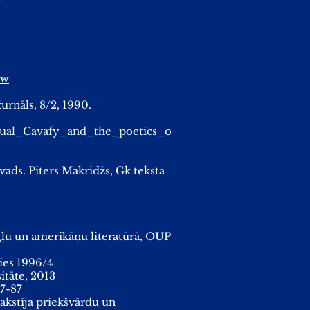
ew
urnāls, 8/2, 1990.
xual_Cavafy_and_the_poetics_o
vads. Pīters Makridžs, Gk teksta
ngļu un amerikāņu literatūrā, OUP
dies 1996/4
itāte, 2013
67-87
rakstīja priekšvārdu un