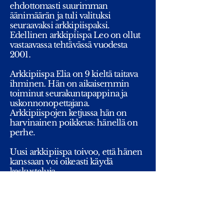
ehdottomasti suurimman
äänimäärän ja tuli valituksi
seuraavaksi arkkipiispaksi.
Edellinen arkkipiispa Leo on ollut
vastaavassa tehtävässä vuodesta
2001.
Arkkipiispa Elia on 9 kieltä taitava
ihminen. Hän on aikaisemmin
toiminut seurakuntapappina ja
uskonnonopettajana.
Arkkipiispojen ketjussa hän on
harvinainen poikkeus: hänellä on
perhe.
Uusi arkkipiispa toivoo, että hänen
kanssaan voi oikeasti käydä
keskusteluja.
Hän pitää tärkeänä tehtävänään
edelleenkin Suomen ekumeenisen
neuvoston puheenjohtajuuttaan.