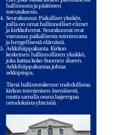
hallinnosta ja päätösten
toteutuksesta.
Seurakunnat: Paikalliset yksiköt,
joilla on omat hallinnolliset elimet
ja kirkkoherrat. Seurakunnat ovat
vastuussa paikallisesta toiminnasta
ja hengellisestä elämästä.
Arkkihiippakunta: Kirkon
keskeinen hallinnollinen yksikkö,
joka kattaa koko Suomen alueen.
Arkkihiippakuntaa johtaa
arkkipiispa.
Tämä hallintorakenne mahdollistaa
kirkon toimimisen itsenäisesti,
mutta samalla osana laajempaa
ortodoksista yhteisöä.