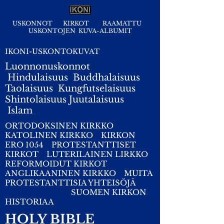
USKONNOT
KIRKOT
RAAMATTU
USKONTOJEN KUVA-ALBUMIT
IKONI-USKONTOKUVAT
Luonnonuskonnot
Hindulaisuus
Buddhalaisuus
Taolaisuus
Kungfutselaisuus
Shintolaisuus
Juutalaisuus
I
slam
ORTODOKSINEN KIRKKO
KATOLINEN KIRKKO
KIRKON
ERO 1054
PROTESTANTTISET
KIRKOT
LUTERILAINEN LIRKKO
REFORMOIDUT KIRKOT
ANGLIKAANINEN KIRKKO
MUITA
PROTESTANTTISIA YHTEISÖJÄ
SUOMEN KIRKON
HISTORIAA
HOLY BIBLE