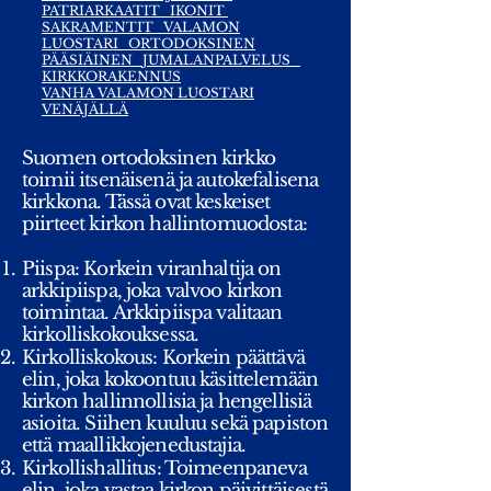
PATRIARKAATIT
IKONIT
SAKRAMENTIT
VALAMON
LUOSTARI
ORTODOKSINEN
PÄÄSIÄINEN
JUMALANPALVELUS
KIRKKORAKENNUS
VANHA VALAMON LUOSTARI
VENÄJÄLLÄ
Suomen ortodoksinen kirkko
toimii itsenäisenä ja autokefalisena
kirkkona. Tässä ovat keskeiset
piirteet kirkon hallintomuodosta:
Piispa: Korkein viranhaltija on
arkkipiispa, joka valvoo kirkon
toimintaa. Arkkipiispa valitaan
kirkolliskokouksessa.
Kirkolliskokous: Korkein päättävä
elin, joka kokoontuu käsittelemään
kirkon hallinnollisia ja hengellisiä
asioita. Siihen kuuluu sekä papiston
että maallikkojenedustajia.
Kirkollishallitus: Toimeenpaneva
elin, joka vastaa kirkon päivittäisestä