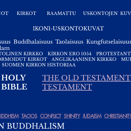
NOT
KIRKOT
RAAMATTU
USKONTOJEN KUV
IKONI-USKONTOKUVAT
suus
Buddhalaisuus
Taolaisuus
Kungfutselaisuu
slam
TOLINEN KIRKKO
KIRKON ERO 1054
PROTESTANT
ORMOIDUT KIRKOT
ANGLIKAANINEN KIRKKO
MUI
SUOMEN KIRKON HISTORIAA
HOLY
THE OLD TESTAMENT
BIBLE
TESTAMENT
UDDHISM
TAOOS
CONFLICT
SHINITY
JUDAISM
CHRISTIANIT
N BUDDHALISM