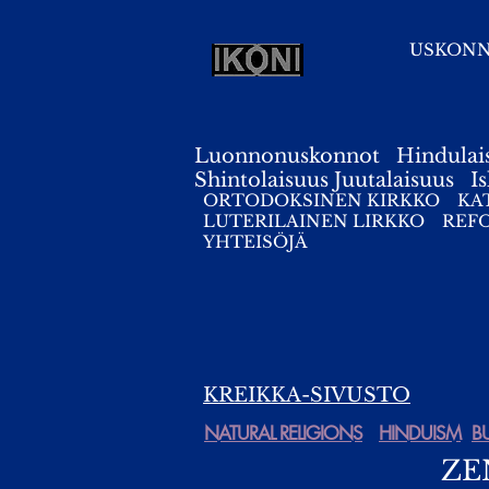
USKON
Luonnonuskonnot
Hindulai
Shintolaisuus
Juutalaisuus
I
ORTODOKSINEN KIRKKO
KA
LUTERILAINEN LIRKKO
REF
YHTEISÖJÄ
KREIKKA-SIVUSTO
NATURAL RELIGIONS
HINDUISM
B
ZE